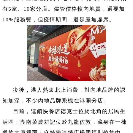
有5家、10家分店。儘管價格較內地貴，還要加
10%服務費，但疫情期間，還是座無虛席。
疫後，港人熱衷北上消費，對內地品牌的認
知加深，不少內地品牌乘機在港開分店。
目前，連鎖快餐店德克士位於北角的居民生
活區；湖南菜農耕記位於九龍佐敦，藏身在一棟
餐飲大廈裡面；麻辣燙連鎖店楊國福則位於中