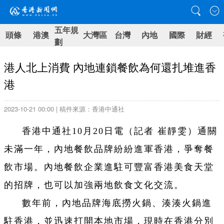
五年規
頭條
港澳
大灣區
台灣
內地
國際
財經
劃
港人北上消費 內地連鎖餐飲為何還扎堆進香
港
2023-10-21 00:00 | 稿件來源：香港中通社
香港中通社10月20日電（記者 崔靜雯）
通關
未滿一年，內地餐飲品牌紛紛進軍香港，爭奪餐
飲市場。內地餐飲企業進駐可豐富香港美食天堂
的招牌，也可以加強兩地飲食文化交流。
數年前，內地品牌海底撈火鍋、湊湊火鍋進
駐香港，並迅速打開本地市場，現時在香港分別