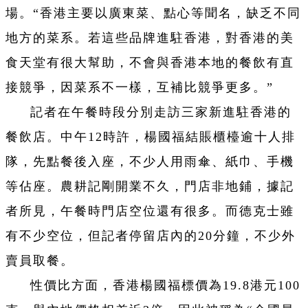
場。“香港主要以廣東菜、點心等聞名，缺乏不同
地方的菜系。若這些品牌進駐香港，對香港的美
食天堂有很大幫助，不會與香港本地的餐飲有直
接競爭，因菜系不一樣，互補比競爭更多。”
記者在午餐時段分別走訪三家新進駐香港的
餐飲店。中午12時許，楊國福結賬櫃檯逾十人排
隊，先點餐後入座，不少人用雨傘、紙巾、手機
等佔座。農耕記剛開業不久，門店非地鋪，據記
者所見，午餐時門店空位還有很多。而德克士雖
有不少空位，但記者停留店內的20分鐘，不少外
賣員取餐。
性價比方面，香港楊國福標價為19.8港元100