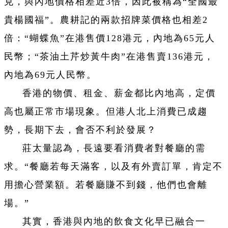
克，與內地價格相差近3倍，因此被稱為“全國最
貴楊國福”。農耕記的兩款招牌菜價格也相差2
倍：“蝴蝶魚”在港售價128港元，內地為65元人
民幣；“茶油土芹炒黃牛肉”在港售賣136港元，
內地為69元人民幣。
香港的物價、租金、薪金都比內地高，定價
高也屬正常市場現象。但港人北上消費已成趨
勢，長期下去，會否不利於發展？
莊太量認為，長遠要看消費者對餐廳的需
求。“餐廳若每天滿客，以及有外賣訂單，肯定不
用擔心營業額。若餐廳賺不到錢，他們也會離
場。”
其實，香港與內地的飲食文化早已融合一