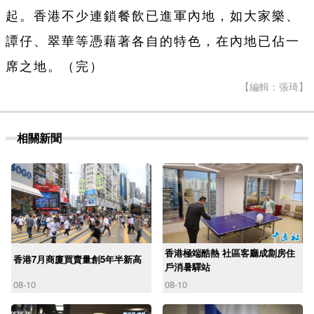
起。香港不少連鎖餐飲已進軍內地，如大家樂、
譚仔、翠華等憑藉著各自的特色，在內地已佔一
席之地。（完）
【編輯：張琦】
相關新聞
香港極端酷熱 社區客廳成劏房住
香港7月商廈買賣量創5年半新高
戶消暑驛站
08-10
08-10