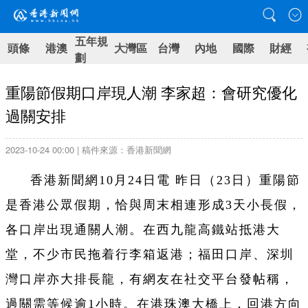
五年規
頭條
港澳
大灣區
台灣
內地
國際
財經
劃
重陽節假期口岸現人潮 李家超：會研究優化
過關安排
2023-10-24 00:00 | 稿件來源：香港新聞網
香港新聞網10月24日電 昨日（23日）重陽節
是香港公眾假期，恰與周末相連形成3天小長假，
各口岸出現通關人潮。在西九龍高鐵站抵港大
堂，不少市民拖着行李箱返港；福田口岸、深圳
灣口岸亦大排長龍，有網友在社交平台發帖稱，
過關需等候逾1小時。在港珠澳大橋上，回港方向