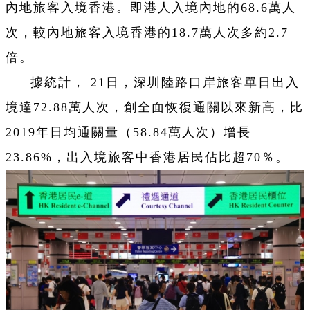
內地旅客入境香港。即港人入境內地的68.6萬人
次，較內地旅客入境香港的18.7萬人次多約2.7
倍。
據統計， 21日，深圳陸路口岸旅客單日出入
境達72.88萬人次，創全面恢復通關以來新高，比
2019年日均通關量（58.84萬人次）增長
23.86%，出入境旅客中香港居民佔比超70％。