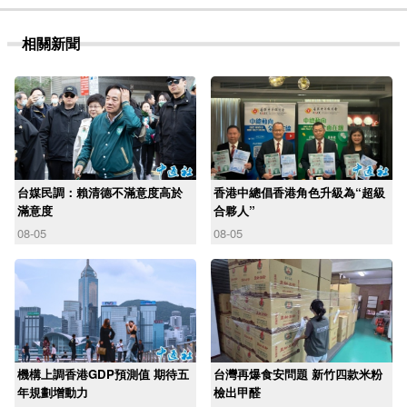
相關新聞
台媒民調：賴清德不滿意度高於
香港中總倡香港角色升級為“超級
滿意度
合夥人”
08-05
08-05
機構上調香港GDP預測值 期待五
台灣再爆食安問題 新竹四款米粉
年規劃增動力
檢出甲醛