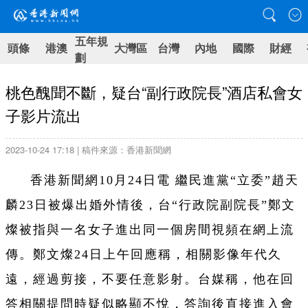
五年規
頭條
港澳
大灣區
台灣
內地
國際
財經
劃
桃色醜聞不斷，疑台“副行政院長”酒店私會女
子影片流出
2023-10-24 17:18 | 稿件來源：香港新聞網
香港新聞網10月24日電 繼民進黨“立委”趙天
麟23日被爆出婚外情後，台“行政院副院長”鄭文
燦被指與一名女子進出同一個房間視頻在網上流
傳。鄭文燦24日上午回應稱，相關影像年代久
遠，經過剪接，不要任意影射。台媒稱，他在回
答相關提問時疑似略顯不悅，答詢後直接進入會