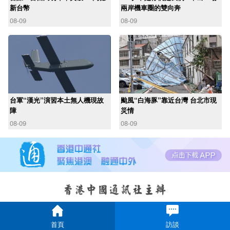
新台幣
兩岸機車圈的雙向奔
08-09
08-09
台軍“漢光”演習本土無人機現故
颱風“白海豚”靠近台灣 台北市現
障
災情
08-09
08-09
首頁
訪談