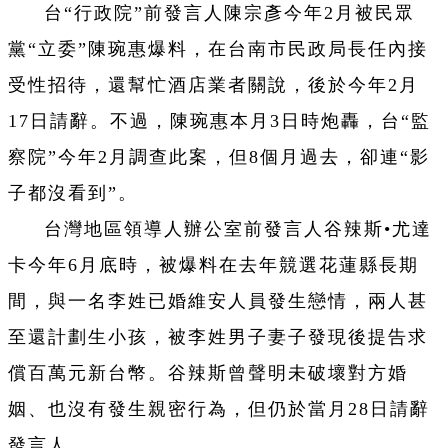
台“行政院”前發言人陳宗彥今年2月被民眾
黨“立委”陳琬惠爆料，在台南市民政局長任內接
受性招待，還幫忙酒店業者關說，後於今年2月
17日請辭。不過，陳琬惠本月3日時炮轟，台“監
察院”今年2月調查此案，但8個月過去，卻連“影
子都沒看到”。
台灣地區領導人辦公室前發言人谷辣斯•尤達
卡今年6月底時，被爆料在去年競選花蓮縣長期
間，與一名李姓已婚維安人員發生戀情，兩人甚
至還計劃生小孩，被李姓男子妻子發現後提告求
償百萬元新台幣。谷辣斯曾聲明未破壞對方婚
姻、也沒有發生親密行為，但仍於當月28日請辭
發言人。