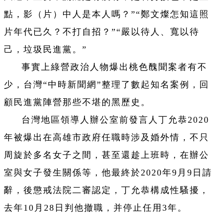
點，影（片）中人是本人嗎？”“鄭文燦怎知這照
片年代已久？不打自招？”“嚴以待人、寬以待
己，垃圾民進黨。”
事實上綠營政治人物爆出桃色醜聞案者有不
少，台灣“中時新聞網”整理了數起知名案例，回
顧民進黨陣營那些不堪的黑歷史。
台灣地區領導人辦公室前發言人丁允恭2020
年被爆出在高雄市政府任職時涉及婚外情，不只
周旋於多名女子之間，甚至還趁上班時，在辦公
室與女子發生關係等，他最終於2020年9月9日請
辭，後懲戒法院二審認定，丁允恭構成性騷擾，
去年10月28日判他撤職，并停止任用3年。