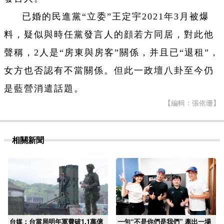
已婚的民進黨“立委”王定宇2021年3月被爆
料，疑似與時任黨發言人的顔若方同居，對此他
聲稱，2人是“房東與房客”關係，并且已“退租”，
女方也否認有不當關係。但此一政壇八卦至今仍
是藍營消遣話題。
【編輯：張依珊】
相關新聞
台媒：台當局明年軍費破1.1萬億
一句“不是你們是我們” 牽出一場