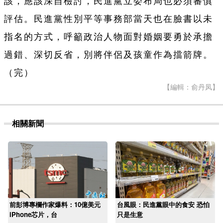
該，應該深自檢討，民進黨立委布局也必須審慎
評估。民進黨性別平等事務部當天也在臉書以未
指名的方式，呼籲政治人物面對婚姻要勇於承擔
過錯、深切反省，別將伴侶及孩童作為擋箭牌。
（完）
【編輯：俞丹凤】
相關新聞
前彭博專欄作家爆料：10億美元
台風眼：民進黨眼中的食安 恐怕
iPhone芯片，台
只是生意