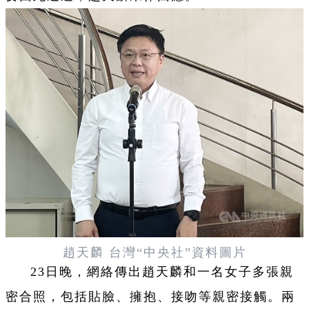
趙天麟 台灣“中央社”資料圖片
23日晚，網絡傳出趙天麟和一名女子多張親
密合照，包括貼臉、擁抱、接吻等親密接觸。兩