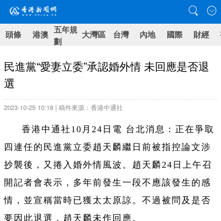
五年規
頭條
港澳
大灣區
台灣
內地
國際
財經
劃
民進黨“愛妻立委”承認婚外情 未回應是否退
選
2023-10-25 10:18 | 稿件來源：香港中通社
香港中通社10月24日電 台北消息：正在爭取
四連任的民進黨立委趙天麟繼日前被指控論文涉
抄襲後，又捲入婚外情風波。趙天麟24日上午召
開記者會表示，多年前發生一段不應該發生的感
情，並宣稱當時已獲太太原諒。不過被問及是否
要因此退選，趙天麟未作回應。