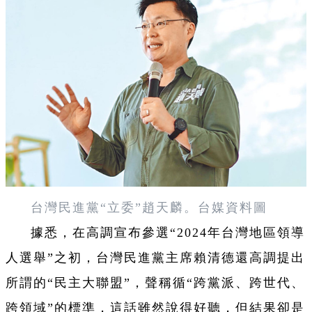
台灣民進黨“立委”趙天麟。台媒資料圖
據悉，在高調宣布參選“2024年台灣地區領導
人選舉”之初，台灣民進黨主席賴清德還高調提出
所謂的“民主大聯盟”，聲稱循“跨黨派、跨世代、
跨領域”的標準，這話雖然說得好聽，但結果卻是