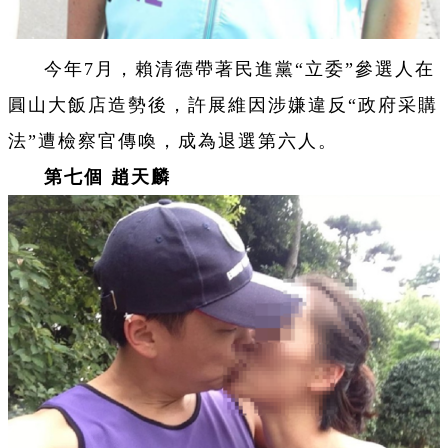
今年7月，賴清德帶著民進黨“立委”參選人在
圓山大飯店造勢後，許展維因涉嫌違反“政府采購
法”遭檢察官傳喚，成為退選第六人。
第七個 趙天麟