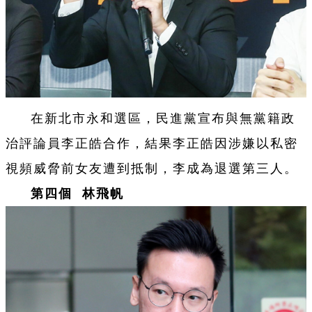
在新北市永和選區，民進黨宣布與無黨籍政
治評論員李正皓合作，結果李正皓因涉嫌以私密
視頻威脅前女友遭到抵制，李成為退選第三人。
第四個 林飛帆