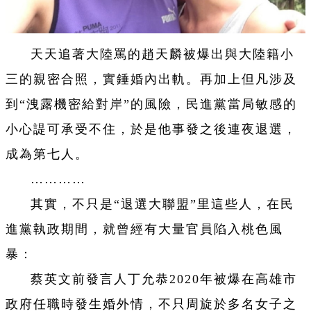
天天追著大陸罵的趙天麟被爆出與大陸籍小
三的親密合照，實錘婚內出軌。再加上但凡涉及
到“洩露機密給對岸”的風險，民進黨當局敏感的
小心諟可承受不住，於是他事發之後連夜退選，
成為第七人。
…………
其實，不只是“退選大聯盟”里這些人，在民
進黨執政期間，就曾經有大量官員陷入桃色風
暴：
蔡英文前發言人丁允恭2020年被爆在高雄市
政府任職時發生婚外情，不只周旋於多名女子之