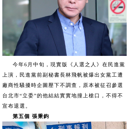
今年6月中旬，現實版《人選之人》在民進黨
上演，民進黨前副秘書長林飛帆被爆出女黨工遭
廠商性騷擾時企圖壓下不調查，原本被征召參選
台北市“立委”的他結結實實地撞上槍口，不得不
宣布退選。
第五個 張秉鈞