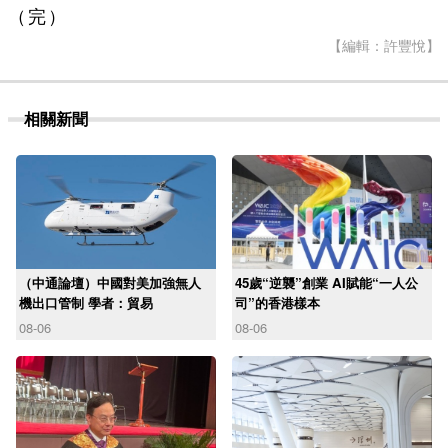
（完）
【編輯：許豐悅】
相關新聞
（中通論壇）中國對美加強無人
45歲“逆襲”創業 AI賦能“一人公
機出口管制 學者：貿易
司”的香港樣本
08-06
08-06