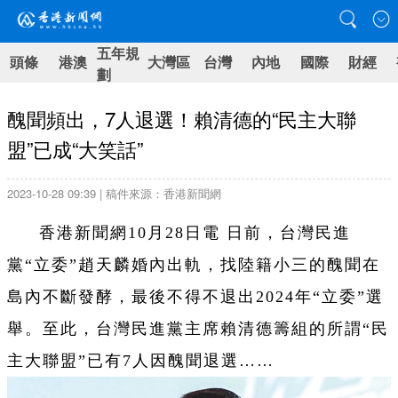
五年規
頭條
港澳
大灣區
台灣
內地
國際
財經
劃
醜聞頻出，7人退選！賴清德的“民主大聯
盟”已成“大笑話”
2023-10-28 09:39 | 稿件來源：香港新聞網
香港新聞網10月28日電 日前，台灣民進
黨“立委”趙天麟婚內出軌，找陸籍小三的醜聞在
島內不斷發酵，最後不得不退出2024年“立委”選
舉。至此，台灣民進黨主席賴清德籌組的所謂“民
主大聯盟”已有7人因醜聞退選……