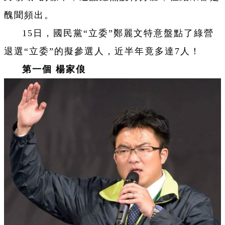
醜聞頻出。
15日，國民黨“立委”鄭麗文特意盤點了綠營
退選“立委”的擬參選人，近半年竟多達7人！
第一個 楊家俍