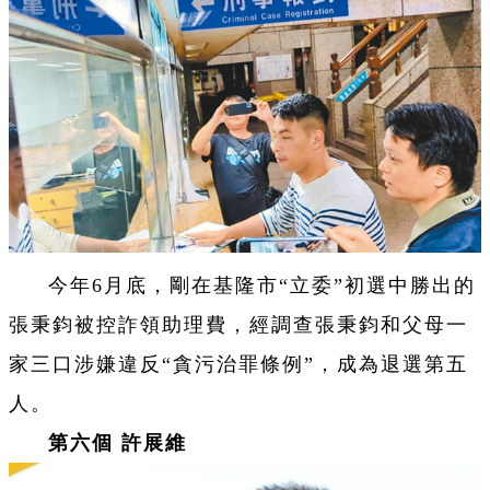
今年6月底，剛在基隆市“立委”初選中勝出的
張秉鈞被控詐領助理費，經調查張秉鈞和父母一
家三口涉嫌違反“貪污治罪條例”，成為退選第五
人。
第六個 許展維