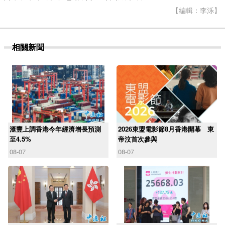
【編輯：李泺】
相關新聞
滙豐上調香港今年經濟增長預測
2026東盟電影節8月香港開幕 東
至4.5%
帝汶首次參與
08-07
08-07