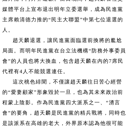
媒體平台上宣布退出明年立委選舉，成為民進黨
主席賴清德力推的“民主大聯盟”中第七位退選的
人。
趙天麟退選，讓民進黨面臨選前換將的尷尬
局面。而明年民進黨在台立法機構“防務外事委員
會”的人員也將大換血，包含趙天麟在內的7席民
代裡有4人不能競選連任。
這次桃色緋聞，不僅讓趙天麟往日苦心經營
的“愛妻顧家”形象毀於一旦，也為其未來政治前
程蒙上陰影。作為民進黨四大派系之一、“湧言
會”的要角，趙天麟是民進黨的精兵戰將，同時也
是該派系在高雄的老大，外界原本認為他很可能