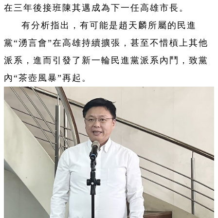
在三年後接班陳其邁成為下一任高雄市長。
有分析指出，有可能是趙天麟所屬的民進
黨“湧言會”在高雄持續擴張，甚至不惜槓上其他
派系，進而引發了新一輪民進黨派系內鬥，致黨
內“茶壺風暴”再起。