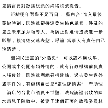
還揚言要對散播視頻的網絡賬號提告。
距離明年選舉不足百日，“藍白合”進入最後
關鍵時刻，民進黨卻接連發生桃色風暴，涉及的
還是未來派系領導人。為防止對選情造成進一步
影響，賴清德火速表態，呼籲“當事人有責任自己
說清楚”。
翻開民進黨的“外遇史”，可以說不勝枚舉。
公開或半公開有婚外情的，就有行政機構前負責
人張俊雄、民進黨團總召柯建銘。過去發生過外
遇事件的，有辯稱自己是“處理陳情案”，帶助理
上酒店的台北市議員王世堅、法院認證召妓的陳
水扁兒子陳致中、被妻子逮個正著的政務委員林