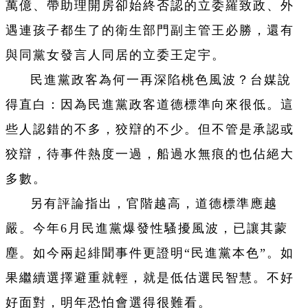
萬億、帶助理開房卻始終否認的立委羅致政、外
遇連孩子都生了的衛生部門副主管王必勝，還有
與同黨女發言人同居的立委王定宇。
民進黨政客為何一再深陷桃色風波？台媒說
得直白：因為民進黨政客道德標準向來很低。這
些人認錯的不多，狡辯的不少。但不管是承認或
狡辯，待事件熱度一過，船過水無痕的也佔絕大
多數。
另有評論指出，官階越高，道德標準應越
嚴。今年6月民進黨爆發性騷擾風波，已讓其蒙
塵。如今兩起緋聞事件更證明“民進黨本色”。如
果繼續選擇避重就輕，就是低估選民智慧。不好
好面對，明年恐怕會選得很難看。