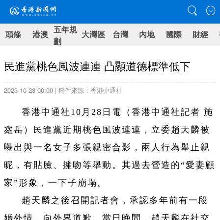
五年規
頭條
港澳
大灣區
台灣
內地
國際
財經
劃
民進黨桃色風波連連 凸顯道德標準低下
2023-10-28 00:00 | 稿件來源：香港中通社
香港中通社10月28日電（香港中通社記者 施
鑫岳）民進黨近期桃色風波連連，立委趙天麟被
曝出與一名女子多張親密合影，兩人行為舉止親
昵，有貼臉、擁吻等舉動。其過去營造的“愛妻顧
家”形象，一下子崩塌。
趙天麟之後召開記者會，承認多年前有一段
婚外情，向外界道歉。當日晚間，趙天麟在社交