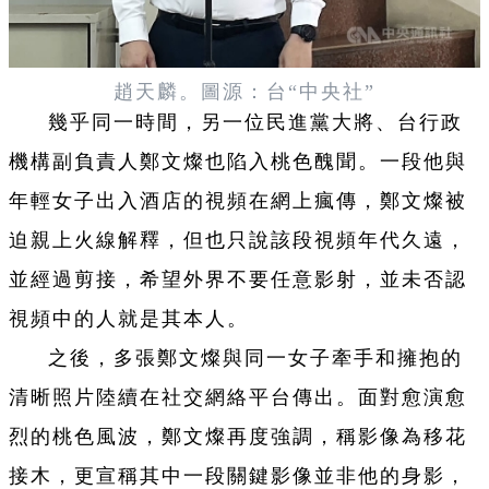
趙天麟。圖源：台“中央社”
幾乎同一時間，另一位民進黨大將、台行政
機構副負責人鄭文燦也陷入桃色醜聞。一段他與
年輕女子出入酒店的視頻在網上瘋傳，鄭文燦被
迫親上火線解釋，但也只說該段視頻年代久遠，
並經過剪接，希望外界不要任意影射，並未否認
視頻中的人就是其本人。
之後，多張鄭文燦與同一女子牽手和擁抱的
清晰照片陸續在社交網絡平台傳出。面對愈演愈
烈的桃色風波，鄭文燦再度強調，稱影像為移花
接木，更宣稱其中一段關鍵影像並非他的身影，