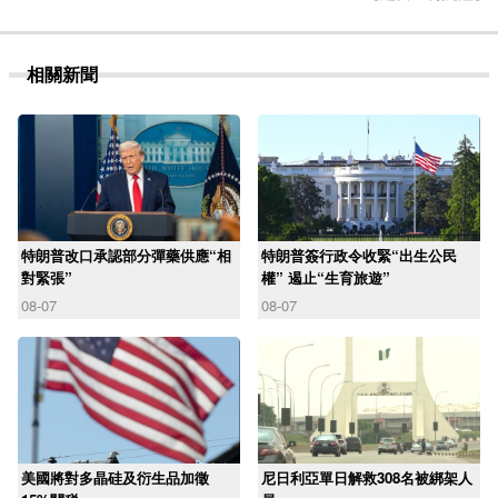
相關新聞
特朗普改口承認部分彈藥供應“相
特朗普簽行政令收緊“出生公民
對緊張”
權” 遏止“生育旅遊”
08-07
08-07
美國將對多晶硅及衍生品加徵
尼日利亞單日解救308名被綁架人