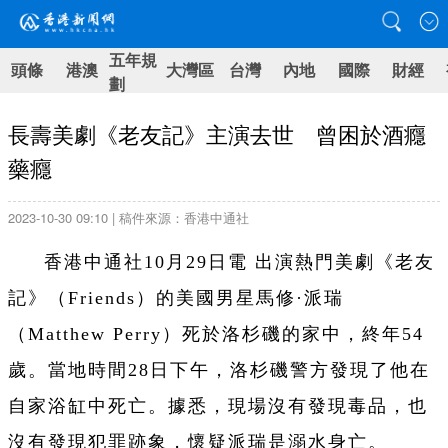
五年規
頭條
港澳
大灣區
台灣
內地
國際
財經
劃
長壽美劇《老友記》主演去世 曾困於酒癮
藥癮
2023-10-30 09:10 | 稿件來源：香港中通社
香港中通社10月29日電 出演熱門美劇《老友
記》（Friends）的美國男星馬修·派瑞
（Matthew Perry）死於洛杉磯的家中，終年54
歲。當地時間28日下午，洛杉磯警方發現了他在
自家浴缸中死亡。據悉，現場沒有發現毒品，也
沒有發現犯罪跡象，懷疑派瑞是溺水身亡。