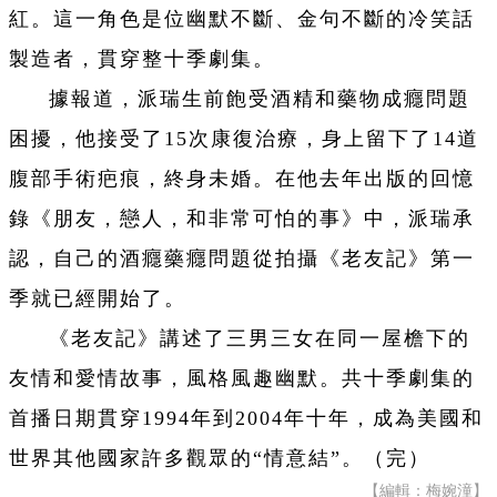
紅。這一角色是位幽默不斷、金句不斷的冷笑話
製造者，貫穿整十季劇集。
據報道，派瑞生前飽受酒精和藥物成癮問題
困擾，他接受了15次康復治療，身上留下了14道
腹部手術疤痕，終身未婚。在他去年出版的回憶
錄《朋友，戀人，和非常可怕的事》中，派瑞承
認，自己的酒癮藥癮問題從拍攝《老友記》第一
季就已經開始了。
《老友記》講述了三男三女在同一屋檐下的
友情和愛情故事，風格風趣幽默。共十季劇集的
首播日期貫穿1994年到2004年十年，成為美國和
世界其他國家許多觀眾的“情意結”。（完）
【編輯：梅婉潼】