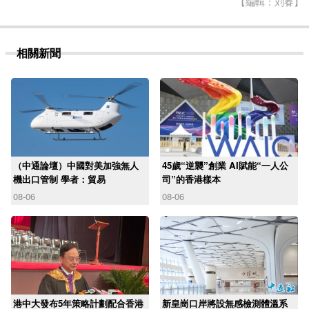
【編輯：刘春】
相關新聞
（中通論壇）中國對美加強無人
45歲“逆襲”創業 AI賦能“一人公
機出口管制 學者：貿易
司”的香港樣本
08-06
08-06
港中大發布5年策略計劃配合香港
新皇崗口岸將設無感檢測體溫系