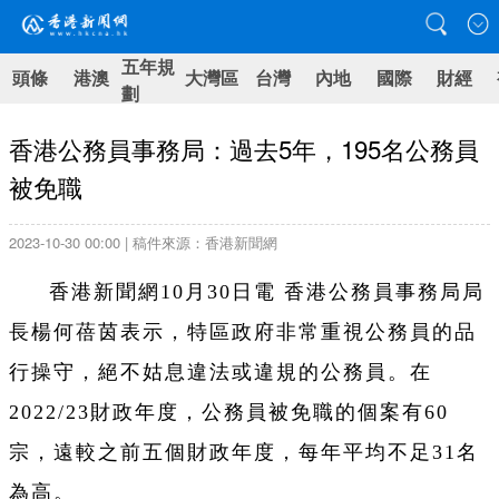
五年規
頭條
港澳
大灣區
台灣
內地
國際
財經
劃
香港公務員事務局：過去5年，195名公務員
被免職
2023-10-30 00:00 | 稿件來源：香港新聞網
香港新聞網10月30日電 香港公務員事務局局
長楊何蓓茵表示，特區政府非常重視公務員的品
行操守，絕不姑息違法或違規的公務員。在
2022/23財政年度，公務員被免職的個案有60
宗，遠較之前五個財政年度，每年平均不足31名
為高。