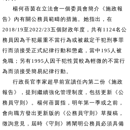
楊何蓓茵在立法會一個委員會簡介《施政報
告》內有關公務員範疇的措施。她指出，在
2018/19至2022/23五個財政年度，共有1124名公
務員因為干犯嚴重不當行為或被裁定干犯刑事罪
行而須接受正式紀律行動和懲處，當中195人被
免職；另有1995人因干犯性質較為輕微的不當行
為而須接受簡易紀律行動。
行政長官李家超早前宣讀任內第二份《施政
報告》，提到繼續強化管理制度，包括更新《公
務員守則》。楊何蓓茵指，明年第一季或之前，
會向職方發出更新版的《公務員守則》草擬稿，
徵詢意見，屆時《守則》將闡明公務員必須具備