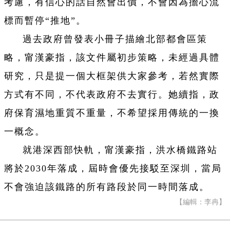
考慮
，
有信心的話自然會出價
，
不會因為擔心流
標而暫停“推地”。
過去政府曾發表小冊子描繪北部都會區策
略
，
甯漢豪指
，
該文件屬初步策略
，
未經過具體
研究
，
只是提一個大框架供大家參考
，
若然實際
方式有不同
，
不代表政府不去實行。她續指
，
政
府保育濕地重質不重量
，
不希望採用傳統的一換
一概念。
就港深西部快軌
，
甯漢豪指
，
洪水橋鐵路站
將於2030年落成
，
屆時會優先接駁至深圳
，
當局
不會強迫該鐵路的所有路段於同一時間落成。
【編輯：李冉】