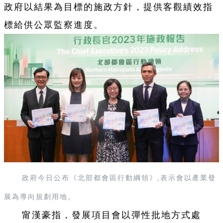
政府以結果為目標的施政方針，提供客觀績效指
標給供公眾監察進度。
政府今日公布《北部都會區行動綱領》,表示會以產業發
展為導向規劃用地。
甯漢豪指
，
發展項目會以彈性批地方式處