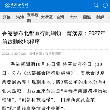
五年規
頭條
港澳
大灣區
台灣
內地
國際
財經
劃
香港發布北都區行動綱領 甯漢豪：2027年
前啟動收地程序
2023-10-30 00:00 | 稿件來源：香港新聞網
香港新聞網10月30日電 特區政府今日（30
日）公布《北部都會區行動綱領》，表示會以產
業發展為導向規劃用地，將3萬公頃的用地分為4
個大區域，由西至東分別是“高端專業服務和物流
樞紐”、“創新科技地帶”、“口岸商貿及產業
區”和“藍綠康樂旅遊生態圈”。