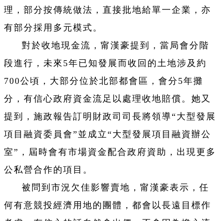
理
，
部分按傳統做法
，
直接批地給單一企業
，
亦
有部分採用多元模式。
對於收地現金流
，
甯漢豪提到
，
當局會分階
段進行
，
未來5年已知發展而收回的土地涉及約
700公頃
，
大部分位於北部都會區
，
會分5年攤
分
，
有信心政府資金流足以處理收地賠償。她又
提到
，
施政報告訂明財政司司長將領導“大型發展
項目融資委員會”並成立“大型發展項目融資辦公
室”
，
屆時會有市場資金配合政府資助
，
出現更多
公私營合作的項目。
被問到市況欠佳影響賣地
，
甯漢豪表示
，
任
何有意競投經濟用地的團體
，
都會以長遠目標作