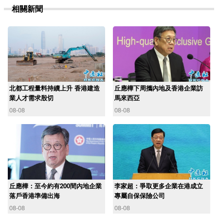
相關新聞
北都工程量料持續上升 香港建造
丘應樺下周攜內地及香港企業訪
業人才需求殷切
馬來西亞
08-08
08-08
丘應樺：至今約有200間內地企業
李家超：爭取更多企業在港成立
落戶香港準備出海
專屬自保保險公司
08-08
08-08