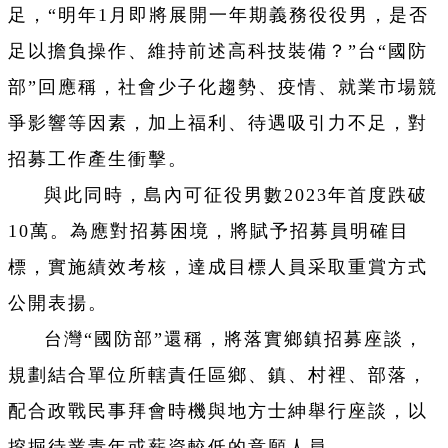
足，“明年1月即將展開一年期義務役役男，是否
足以擔負操作、維持前述高科技裝備？”台“國防
部”回應稱，社會少子化趨勢、疫情、就業市場競
爭影響等因素，加上福利、待遇吸引力不足，對
招募工作產生衝擊。
與此同時，島內可征役男數2023年首度跌破
10萬。為應對招募困境，將賦予招募員明確目
標，實施績效考核，達成目標人員采取重賞方式
公開表揚。
台灣“國防部”還稱，將落實鄉鎮招募座談，
規劃結合單位所轄責任區鄉、鎮、村裡、部落，
配合政戰民事拜會時機與地方士紳舉行座談，以
挖掘待業青年或薪資較低的意願人員。