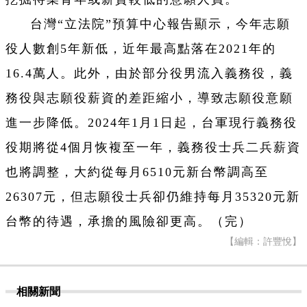
台灣“立法院”預算中心報告顯示，今年志願
役人數創5年新低，近年最高點落在2021年的
16.4萬人。此外，由於部分役男流入義務役，義
務役與志願役薪資的差距縮小，導致志願役意願
進一步降低。2024年1月1日起，台軍現行義務役
役期將從4個月恢複至一年，義務役士兵二兵薪資
也將調整，大約從每月6510元新台幣調高至
26307元，但志願役士兵卻仍維持每月35320元新
台幣的待遇，承擔的風險卻更高。（完）
【編輯：許豐悅】
相關新聞