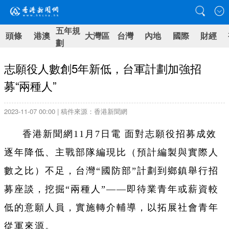
五年規
頭條
港澳
大灣區
台灣
內地
國際
財經
劃
志願役人數創5年新低，台軍計劃加強招
募“兩種人”
2023-11-07 00:00 | 稿件來源：香港新聞網
香港新聞網11月7日電 面對志願役招募成效
逐年降低、主戰部隊編現比（預計編製與實際人
數之比）不足，台灣“國防部”計劃到鄉鎮舉行招
募座談，挖掘“兩種人”——即待業青年或薪資較
低的意願人員，實施轉介輔導，以拓展社會青年
從軍來源。