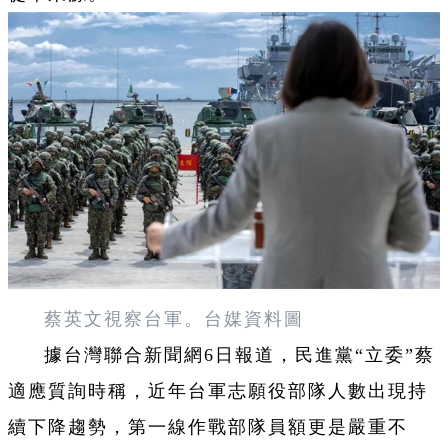
蔡英文視察台軍。台媒資料圖
據台灣聯合新聞網6日報道，民進黨“立委”蔡
適應質詢時稱，近年台軍志願役部隊人數出現持
續下降趨勢，第一線作戰部隊員額更是嚴重不