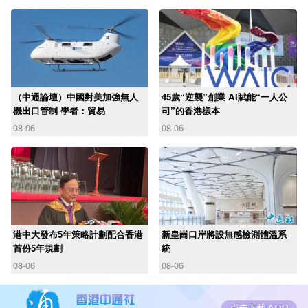
（中通論壇）中國對美加強無人
45歲“逆襲”創業 AI賦能“一人公
機出口管制 學者：貿易
司”的香港樣本
08-06
08-06
港中大發布5年策略計劃配合香港
新皇崗口岸將設無感檢測體溫系
首份5年規劃
統
08-06
08-06