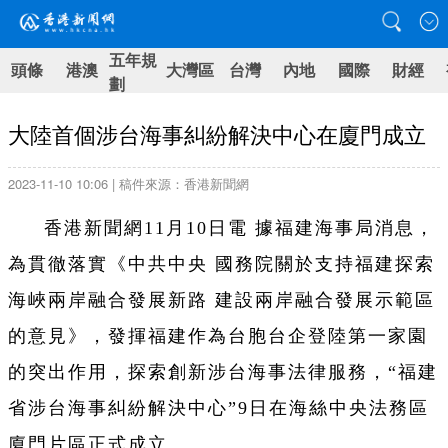
五年規
頭條
港澳
大灣區
台灣
內地
國際
財經
劃
大陸首個涉台海事糾紛解決中心在廈門成立
2023-11-10 10:06 | 稿件來源：香港新聞網
香港新聞網11月10日電 據福建海事局消息，
為貫徹落實《中共中央 國務院關於支持福建探索
海峽兩岸融合發展新路 建設兩岸融合發展示範區
的意見》，發揮福建作為台胞台企登陸第一家園
的突出作用，探索創新涉台海事法律服務，“福建
省涉台海事糾紛解決中心”9日在海絲中央法務區
廈門片區正式成立。