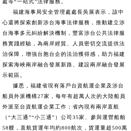
處等“一站式”法律服務。
福建海事局安全管理處處長吳展表示，該中
心還將探索創新涉台海事法律服務，推動建立涉
台海事多元糾紛解決機制，豐富涉台公共法律服
務實踐經驗，為兩岸經貿、人員密切交流提供法
治保障，增強台胞台企的法治獲得感，助力福建
探索海峽兩岸融合發展新路、建設兩岸融合發展
示範區。
據悉，福建省現有落戶台資航運企業及涉台
船員外派機構27家，每年有超萬人次的大陸船員
外派至台資航運企業工作；省內現有兩岸直航
（“大三通”“小三通”）公司35家、參與運營船舶
58艘，直航貨運年均約800航次，貨運量超500萬