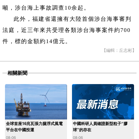
噸，涉台海上事故調查10余起。
此外，福建省還擁有大陸首個涉台海事審判
法庭，近三年來共受理各類涉台海事案件約700
件，標的金額約14億元。
【編輯：丘志彬】
相關新聞
全球首座16兆瓦張力腿浮式風電
中國科研人員確證新型粒子“膠
平台在中國投運
球”的存在
08-06
08-06