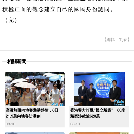
積極正面的觀念建立自己的國民身份認同。
（完）
【編輯：刘春】
相關新聞
高溫無阻內地客遊港熱情，8日
香港警方打擊“援交騙案” 80宗
21.9萬內地客訪港創
騙案涉款逾620萬
08-10
08-10