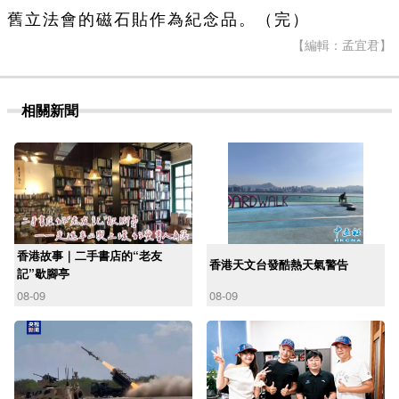
舊立法會的磁石貼作為紀念品。（完）
【編輯：孟宜君】
相關新聞
香港故事｜二手書店的“老友
香港天文台發酷熱天氣警告
記”歇腳亭
08-09
08-09