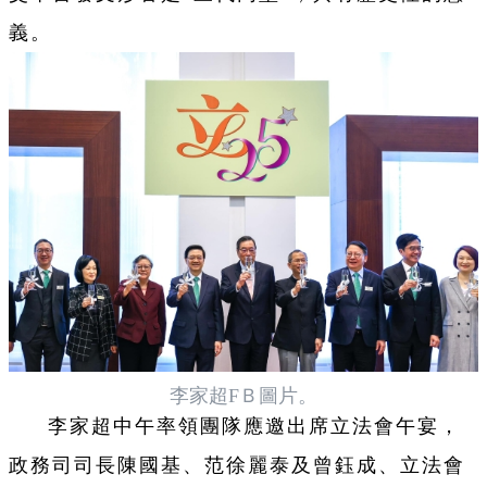
義。
李家超FＢ圖片。
李家超中午率領團隊應邀出席立法會午宴，
政務司司長陳國基、范徐麗泰及曾鈺成、立法會