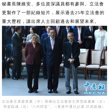
秘書長陳維安、多位資深議員都有參與。立法會
更製作了一部紀錄短片，展示過去25年立法會的
重大歷程，讓出席人士回顧過去和展望未來。
立法會主席梁君彥（中）與兩位立法會前主席范徐麗泰（左）
和曾鈺成（右）“三代同堂”。
（香港中通社記者 許其皓攝）