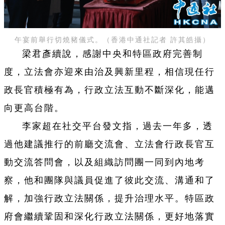
午宴前舉行切燒豬儀式。（香港中通社記者 許其皓攝）
梁君彥續說，感謝中央和特區政府完善制
度，立法會亦迎來由治及興新里程，相信現任行
政長官積極有為，行政立法互動不斷深化，能邁
向更高台階。
李家超在社交平台發文指，過去一年多，透
過他建議推行的前廳交流會、立法會行政長官互
動交流答問會，以及組織訪問團一同到內地考
察，他和團隊與議員促進了彼此交流、溝通和了
解，加強行政立法關係，提升治理水平。特區政
府會繼續鞏固和深化行政立法關係，更好地落實