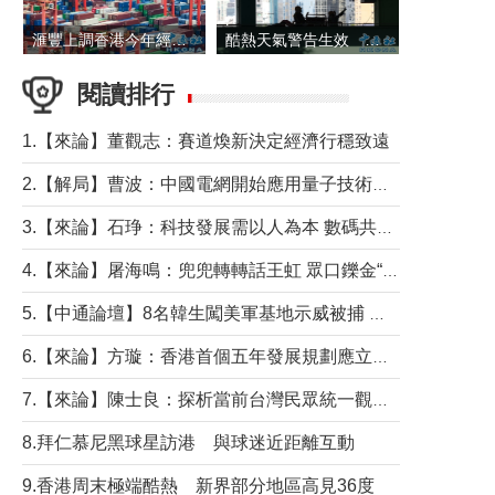
滙豐上調香港今年經濟增長預測至4.5%
酷熱天氣警告生效 本港高溫持續至下周
閱讀排行
1.【來論】董觀志：賽道煥新決定經濟行穩致遠
2.【解局】曹波：中國電網開始應用量子技術，以後會不再停電嗎？
3.【來論】石琤：科技發展需以人為本 數碼共融不應讓長者放棄傳統生活方式
4.【來論】屠海鳴：兜兜轉轉話王虹 眾口鑠金“一邊倒”
5.【中通論壇】8名韓生闖美軍基地示威被捕 韓國年輕人反美情緒從何而來？
6.【來論】方璇：香港首個五年發展規劃應立足民生務實前行
7.【來論】陳士良：探析當前台灣民眾統一觀望心態的深層成因
8.拜仁慕尼黑球星訪港 與球迷近距離互動
9.香港周末極端酷熱 新界部分地區高見36度