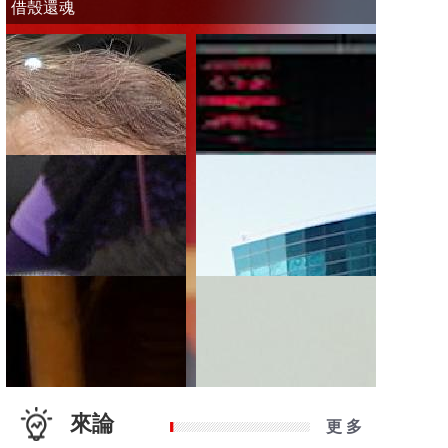
借殼還魂
來論
更 多