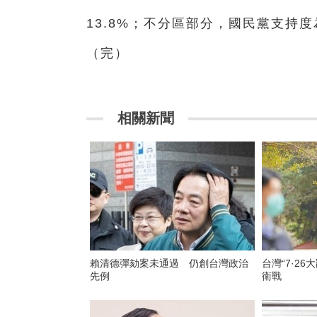
13.8%；不分區部分，國民黨支持度為
（完）
相關新聞
賴清德彈劾案未通過 仍創台灣政治
台灣“7·2
先例
衛戰