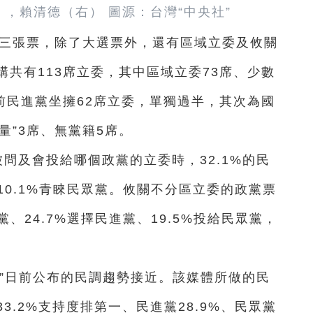
，賴清德（右） 圖源：台灣“中央社”
有三張票，除了大選票外，還有區域立委及攸關
共有113席立委，其中區域立委73席、少數
前民進黨坐擁62席立委，單獨過半，其次為國
量”3席、無黨籍5席。
被問及會投給哪個政黨的立委時，32.1%的民
10.1%青睞民眾黨。攸關不分區立委的政黨票
黨、24.7%選擇民進黨、19.5%投給民眾黨，
聞雲”日前公布的民調趨勢接近。該媒體所做的民
.2%支持度排第一、民進黨28.9%、民眾黨