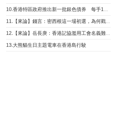
10.香港特區政府推出新一批銀色債券 每手1萬元保底息4.25厘
11.【來論】錢言：密西根這一場初選，為何戳中了兩黨最痛的神經？
12.【來論】岳長庚：香港記協濫用工會名義難逃法律制裁
13.大熊貓生日主題電車在香港島行駛