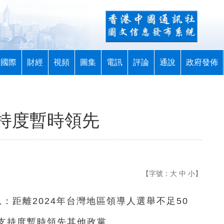
國際
財經
視頻
圖集
電訊
評論
通說
政府發佈
持度暫時領先
【字號：
大
中
小
】
息：距離2024年台灣地區領導人選舉不足50
支持度暫時領先其他政黨。