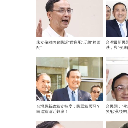
朱立倫稱內參民調“侯康配”反超“賴蕭
台灣最新民調
配”
跌，與“侯康配
台灣最新政黨支持度：民眾黨居冠？
台民調：“侯
民進黨逼近穀底！
吳配”落後幅