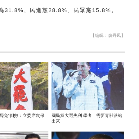
31.8%、民進黨28.8%、民眾黨15.8%。
【編輯：俞丹凤】
6大罷免”倒數：立委席次保
國民黨大選失利 學者：需要青壯派站
出來