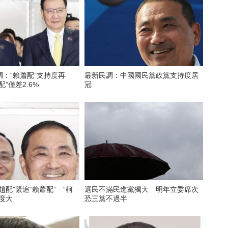
：“賴蕭配”支持度再
最新民調：中國國民黨政黨支持度居
”僅差2.6%
冠
趙配”緊追“賴蕭配” “柯
選民不滿民進黨獨大 明年立委席次
度大
恐三黨不過半