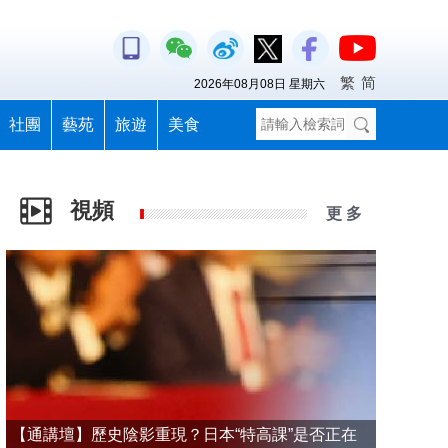
繁
简
2026年08月08日 星期六
社團
藝苑
旅遊
美食
視頻
更 多
【通講壇】歷史陰影重現？日本“特高課”是否正在