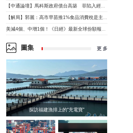
【中通論壇】馬科斯政府債台高築 菲陷入經濟困境與南海對抗惡循環？
【解局】郭麗：高市早苗推1%食品消費稅是主動作為還是被迫“飲鴆止渴”
美減4個、中增1個！《日經》最新全球份額報告透露了什麼？
圖集
更 多
探訪福建漁排上的“充電寶”