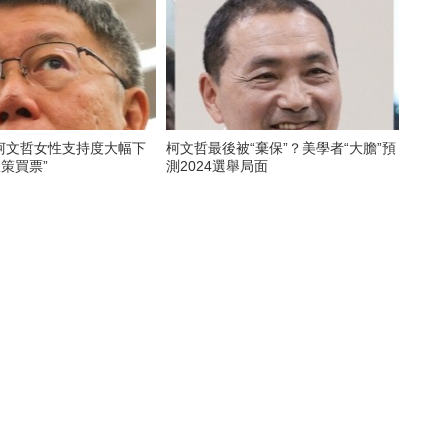
柯文哲女性支持度大幅下
柯文哲最後被“棄保”？美學者“大膽”預
政策買票”
測2024選舉局面