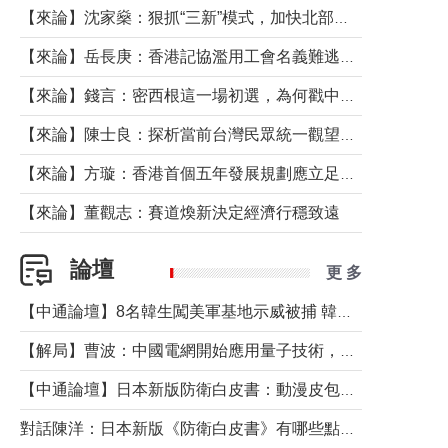
【來論】沈家燊：狠抓“三新”模式，加快北部都會區建設
【來論】岳長庚：香港記協濫用工會名義難逃法律制裁
【來論】錢言：密西根這一場初選，為何戳中了兩黨最痛的神經？
【來論】陳士良：探析當前台灣民眾統一觀望心態的深層成因
【來論】方璇：香港首個五年發展規劃應立足民生務實前行
【來論】董觀志：賽道煥新決定經濟行穩致遠
論壇
更 多
【中通論壇】8名韓生闖美軍基地示威被捕 韓國年輕人反美情緒從何而來？
【解局】曹波：中國電網開始應用量子技術，以後會不再停電嗎？
【中通論壇】日本新版防衛白皮書：動漫皮包藏不住軍國野心
對話陳洋：日本新版《防衛白皮書》有哪些點值得警惕？