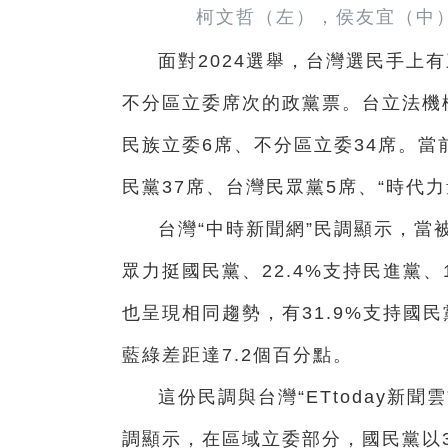
柯文哲（左），侯友宜（中）
面對2024選舉，台灣選民手上
不分區立委席次的政黨票。台立法機構
民族立委6席、不分區立委34席。當
民黨37席、台灣民眾黨5席、“時代力
台灣“中時新聞網”民調顯示，當
眾力挺國民黨、22.4%支持民進黨、
也呈現相同趨勢，有31.9%支持國民
藍綠差距達7.2個百分點。
這份民調與台灣“ETtoday新
調顯示，在區域立委部分，國民黨以33