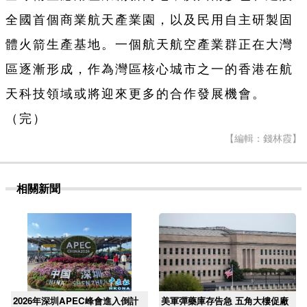
全國首個商業航天產業園，以及民用自主研製固
體火箭生產基地。一個航天航空產業群正在大灣
區逐漸形成，作為灣區核心城市之一的香港在航
天科技領域或將迎來更多的合作發展機會。
（完）
【編輯：錢林霞】
相關新聞
2026年深圳APEC峰會進入倒計
美軍彈藥庫存告急 五角大樓促廠