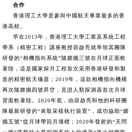
合作
香港理工大學是參與中國航天事業最多的香
港高校。
早在2013年，香港理工大學
工業及系統工程
學系（精密工程）講座教授容啟亮
就率領其團隊
研發的“相機指向系統”隨嫦娥三號在月球正面軟
著陸，這是國家探月工程首次采用香港研發和製
造的精密航天儀器；2019年，這款相機指向機構
再次隨嫦娥四號昇空，見證人類探測器首次月球
背面軟著陸。2020年底，由容啟亮和他的科研團
隊最新研發的“表取采樣執行裝置”，成功協助“嫦
娥五號”從月球帶回月壤標；2020年發射的“天問