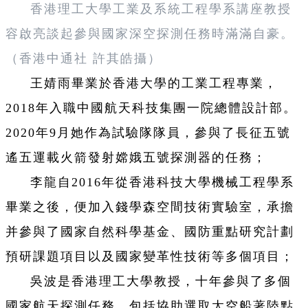
香港理工大學工業及系統工程學系講座教授
容啟亮談起參與國家深空探測任務時滿滿自豪。
（香港中通社 許其皓攝）
王婧雨畢業於香港大學的工業工程專業，
2018年入職中國航天科技集團一院總體設計部。
2020年9月她作為試驗隊隊員，參與了長征五號
遙五運載火箭發射嫦娥五號探測器的任務；
李龍自2016年從香港科技大學機械工程學系
畢業之後，便加入錢學森空間技術實驗室，承擔
并參與了國家自然科學基金、國防重點研究計劃
預研課題項目以及國家變革性技術等多個項目；
吳波是香港理工大學教授，
十年參與了多個
國家航天探測任務，包括協助選取太空船著陸點