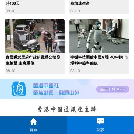
時100天
商加速生產
08-10
08-10
泰國暖武里府行政組織辦公樓發
宇樹科技開啟中國A股IPO申購 市
生槍擊 主席重傷
場料中籤率偏低
08-10
08-10
首頁
訪談