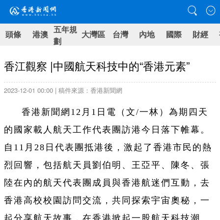
五年規
頭條
港澳
大灣區
台灣
內地
國際
財經
劃
香江觀察 |中國航天科技中的“香港元素”
2023-12-01 00:00 | 稿件來源：香港新聞網
香港新聞網12月1日電（文/一林）為期四天
的國家載人航天工作代表團訪港今日落下帷幕。
自11月28日代表團抵港後，激起了香港市民的熱
烈回響，包括航天員劉伯明、王亞平、陳冬、張
陸在內的航天代表團成員與香港航迷們互動，去
香港高校校園訪問交流，共同探索宇宙奧秘，一
起分享航天故事，在香港掀起一股航天科技潮。