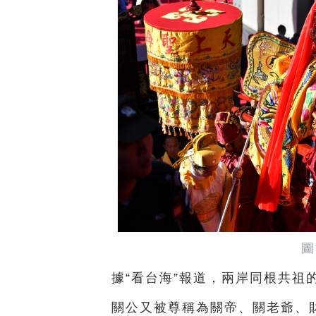
圖
據“看台海”報道，
兩岸同根共祖
關公又被尊稱為關帝、關老爺、