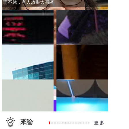
而不休，有人放眼大灣區
來論
更 多