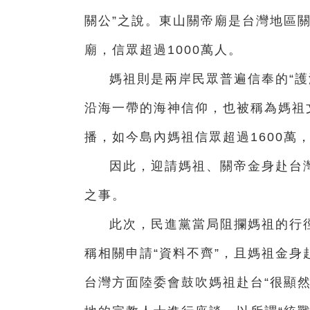
關公”之說。東山關帝廟是台灣地區關
廟，信眾超過1000萬人。
媽祖則是兩岸民眾普遍信奉的“護
沿海一帶的海神信仰，也被稱為媽祖
播，如今島內媽祖信眾超過1600萬
因此，迎請媽祖、關帝金身赴台
之事。
此次，民進黨當局阻攔媽祖的行
稱相關申請“資料不齊”，且媽祖金身
台灣方面陸委會鼓吹媽祖赴台“很顯