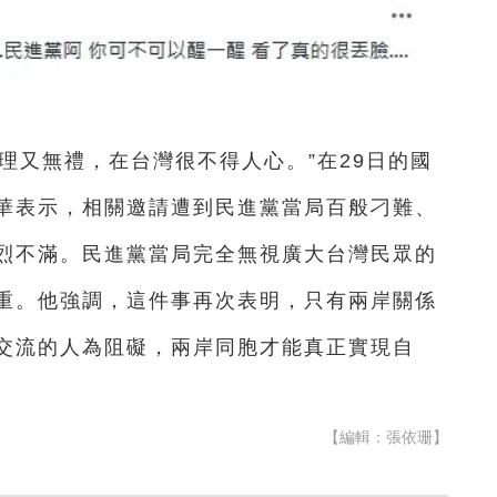
理又無禮，在台灣很不得人心。”在29日的國
華表示，相關邀請遭到民進黨當局百般刁難、
烈不滿。民進黨當局完全無視廣大台灣民眾的
重。他強調，這件事再次表明，只有兩岸關係
交流的人為阻礙，兩岸同胞才能真正實現自
【編輯：張依珊】