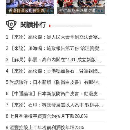
香港特區政府推出新一批銀色債券 每手1萬元保底息4.25厘
拜仁慕尼黑球星訪港 與球迷近距離互動
閱讀排行
1.【來論】高松傑：從人民大會堂到立法會宴會廳——香港管治新範式的完整拼圖
2.【來論】屠海鳴：施政報告第五份 治理質變脈絡清
3.【解局】郭麗：高市內閣在“7.31”成立新版“特高課”意欲何為？
4.【來論】高松傑：香港穩如磐石，背靠祖國才是真正的“終極護城河”
5.對話陳洋：日本新版《防衛白皮書》有哪些點值得警惕？
6.【中通論壇】日本新版防衛白皮書：動漫皮包藏不住軍國野心
7.【來論】石琤：科技發展需以人為本 數碼共融不應讓長者放棄傳統生活方式
8.七月香港樓宇買賣合約按月下跌28.8%
9.滙豐控股上半年稅前利潤按年增23%