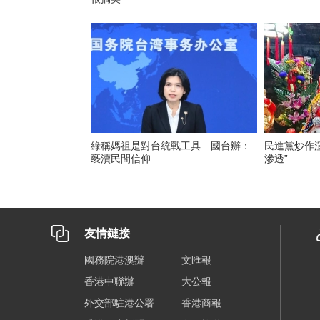
綠稱媽祖是對台統戰工具 國台辦：
民進黨炒作
褻瀆民間信仰
滲透”
友情鏈接
國務院港澳辦
文匯報
香港中聯辦
大公報
外交部駐港公署
香港商報