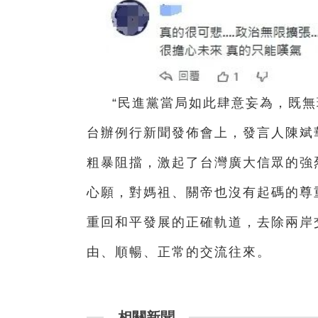
“民進黨當局如此肆意妄為，既無
台辦例行新聞發佈會上，發言人陳斌
粗暴阻擋，激起了台灣廣大信眾的強
心願，對媽祖、關帝也沒有起碼的尊
重回和平發展的正確軌道，去除兩岸
由、順暢、正常的交流往來。
相關新聞