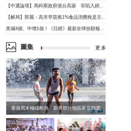
【中通論壇】馬科斯政府債台高築 菲陷入經濟困境與南海對抗惡循環？
【解局】郭麗：高市早苗推1%食品消費稅是主動作為還是被迫“飲鴆止渴”
美減4個、中增1個！《日經》最新全球份額報告透露了什麼？
圖集
更 多
香港周末極端酷熱 新界部分地區高見36度