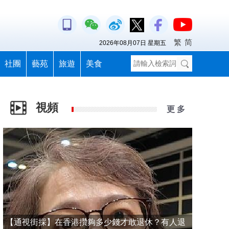
繁
简
2026年08月07日 星期五
社團
藝苑
旅遊
美食
視頻
更 多
【通視街採】在香港攢夠多少錢才敢退休？有人退