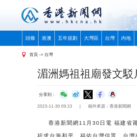
頭條
港澳
五年規劃
大灣區
台灣
內地
首頁
-> 台灣
湄洲媽祖祖廟發文駁
分享到：
2023-11-30 09:23
|
稿件來源：香港新聞網
香港新聞網11月30日電 福建
祈求台海和平、福佑台灣信眾，台灣