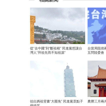
從“去中國”到“斷祖根” 民進黨想讓台
台當局阻撓
灣人“拜祖先而不知祖源”
五問陸委會
抬出媽祖背書“大罷免” 民進黨歪點子
農曆三月兩岸
很搞笑