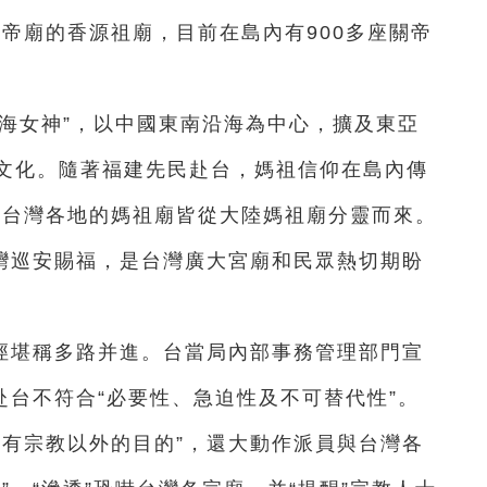
帝廟的香源祖廟，目前在島內有900多座關帝
海女神”，以中國東南沿海為中心，擴及東亞
文化。隨著福建先民赴台，媽祖信仰在島內傳
，台灣各地的媽祖廟皆從大陸媽祖廟分靈而來。
灣巡安賜福，是台灣廣大宮廟和民眾熱切期盼
徑堪稱多路并進。台當局內部事務管理部門宣
赴台不符合“必要性、急迫性及不可替代性”。
然有宗教以外的目的”，還大動作派員與台灣各