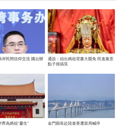
兩岸民間信仰交流 國台辦
通說：抬出媽祖背書大罷免 民進黨歪
點子很搞笑
齊為媽祖“慶生”
金門縣長赴陸進香遭當局喊停