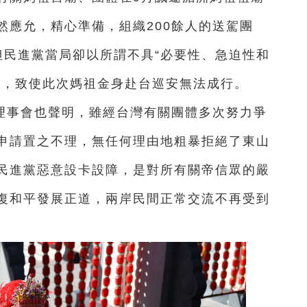
然應允，精心準備，組織200餘人的送駕團
。但民進黨當局卻以所謂不具“必要性、急迫性和
擋，致使此次媽祖金身赴台巡安無法成行。
理事會也聲明，雖經台灣有關團體多次努力爭
申請置之不理，無任何理由地粗暴拒絕了東山
民進黨惡意設卡設障，是對所有關帝信眾的嚴
復和平發展正道，兩岸民間正常交流不再受到