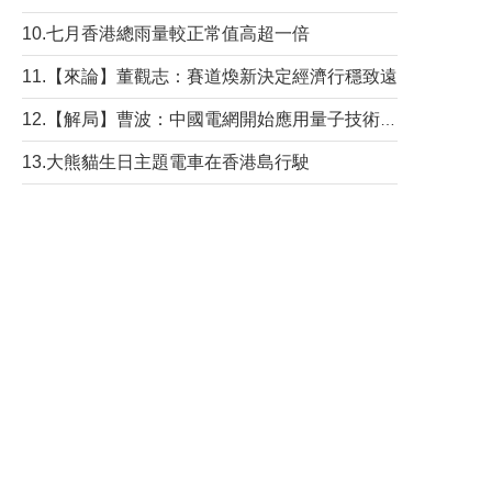
10.七月香港總雨量較正常值高超一倍
11.【來論】董觀志：賽道煥新決定經濟行穩致遠
12.【解局】曹波：中國電網開始應用量子技術，以後會不再停電嗎？
13.大熊貓生日主題電車在香港島行駛