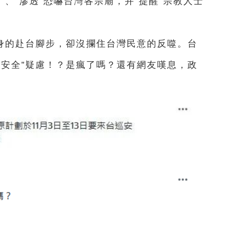
”、“滲透”恐嚇台灣各宗廟，并“提醒”宗教人士
身的赴台腳步，卻沒攔住台灣民意的反噬。台
“安全”疑慮！？是瘋了嗎？還有網友嘆息，政