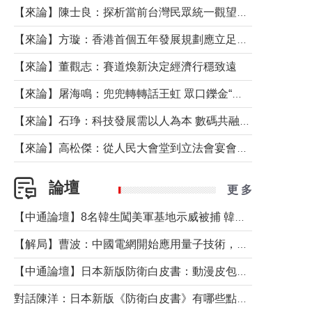
【來論】陳士良：探析當前台灣民眾統一觀望心態的深層成因
【來論】方璇：香港首個五年發展規劃應立足民生務實前行
【來論】董觀志：賽道煥新決定經濟行穩致遠
【來論】屠海鳴：兜兜轉轉話王虹 眾口鑠金“一邊倒”
【來論】石琤：科技發展需以人為本 數碼共融不應讓長者放棄傳統生活方式
【來論】高松傑：從人民大會堂到立法會宴會廳——香港管治新範式的完整拼圖
論壇
更 多
【中通論壇】8名韓生闖美軍基地示威被捕 韓國年輕人反美情緒從何而來？
【解局】曹波：中國電網開始應用量子技術，以後會不再停電嗎？
【中通論壇】日本新版防衛白皮書：動漫皮包藏不住軍國野心
對話陳洋：日本新版《防衛白皮書》有哪些點值得警惕？