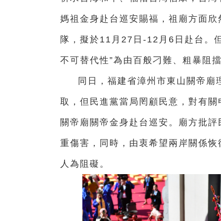
媽祖金身赴台巡安賜福，祖廟方面欣
隊，擬於11月27日-12月6日赴台
不可替代性”為由百般刁難、粗暴阻
同日，福建省漳州市東山關帝廟
取，但民進黨當局罔顧民意，對有關
關帝廟關帝金身赴台巡安。廟方批評
重傷害，同時，由衷希望兩岸關係恢
人為阻礙。