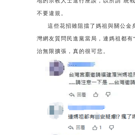
地的宗教人士進行座談，以所謂“統戰
不要違規。
這些花招雖阻擋了媽祖與關公金
灣網友質問民進黨當局，連媽祖都有
治無限擴張，真的很可悲。