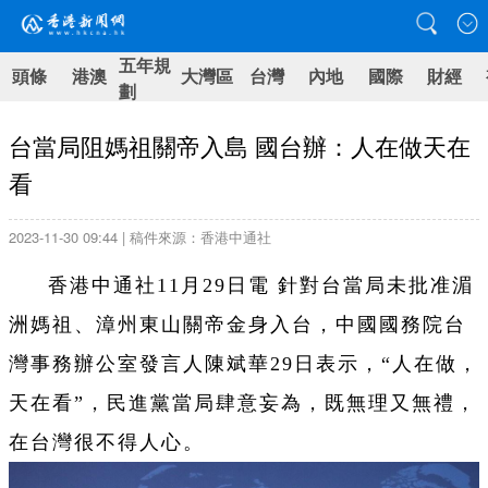
五年規
頭條
港澳
大灣區
台灣
內地
國際
財經
劃
台當局阻媽祖關帝入島 國台辦：人在做天在
看
2023-11-30 09:44 | 稿件來源：香港中通社
香港中通社11月29日電 針對台當局未批准湄
洲媽祖、漳州東山關帝金身入台，中國國務院台
灣事務辦公室發言人陳斌華29日表示，“人在做，
天在看”，民進黨當局肆意妄為，既無理又無禮，
在台灣很不得人心。