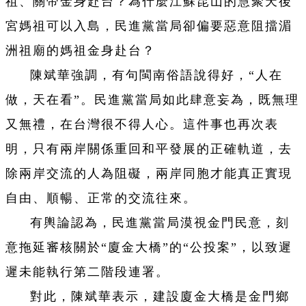
祖、關帝金身赴台？為什麼江蘇昆山的慧聚天後
宮媽祖可以入島，民進黨當局卻偏要惡意阻擋湄
洲祖廟的媽祖金身赴台？
陳斌華強調，有句閩南俗語說得好，“人在
做，天在看”。民進黨當局如此肆意妄為，既無理
又無禮，在台灣很不得人心。這件事也再次表
明，只有兩岸關係重回和平發展的正確軌道，去
除兩岸交流的人為阻礙，兩岸同胞才能真正實現
自由、順暢、正常的交流往來。
有輿論認為，民進黨當局漠視金門民意，刻
意拖延審核關於“廈金大橋”的“公投案”，以致遲
遲未能執行第二階段連署。
對此，陳斌華表示，建設廈金大橋是金門鄉