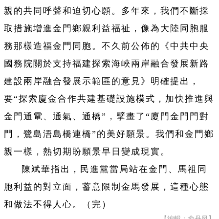
親的共同呼聲和迫切心願。多年來，我們不斷採
取措施增進金門鄉親利益福祉，像為大陸同胞服
務那樣造福金門同胞。不久前公佈的《中共中央
國務院關於支持福建探索海峽兩岸融合發展新路
建設兩岸融合發展示範區的意見》明確提出，
要“探索廈金合作共建基礎設施模式，加快推進與
金門通電、通氣、通橋”，擘畫了“廈門金門門對
門，鷺島浯島橋連橋”的美好願景。我們和金門鄉
親一樣，熱切期盼願景早日變成現實。
陳斌華指出，民進黨當局站在金門、馬祖同
胞利益的對立面，蓄意限制金馬發展，這種心態
和做法不得人心。（完）
【編輯：俞丹凤】