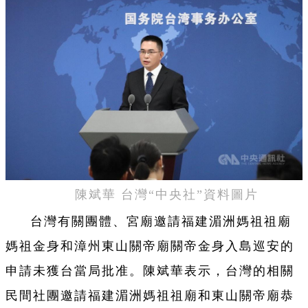
陳斌華 台灣“中央社”資料圖片
台灣有關團體、宮廟邀請福建湄洲媽祖祖廟
媽祖金身和漳州東山關帝廟關帝金身入島巡安的
申請未獲台當局批准。陳斌華表示，台灣的相關
民間社團邀請福建湄洲媽祖祖廟和東山關帝廟恭