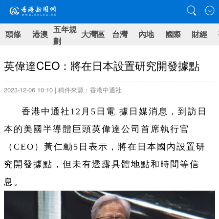
五年規
頭條
港澳
大灣區
台灣
內地
國際
財經
劃
英偉達CEO：將在日本設置研究開發據點
2023-12-06 10:10 | 稿件來源：香港中通社
香港中通社12月5日電 據日媒消息，到訪日
本的美國半導體巨頭英偉達公司首席執行官
（CEO）黃仁勳5日表示，將在日本國內設置研
究開發據點，但未有透露具體地點和時間等信
息。