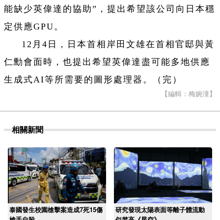
能缺少英偉達的協助”，提出希望該公司向日本穩
定供應GPU。
12月4日，日本首相岸田文雄在首相官邸與黃
仁勳會面時，也提出希望英偉達盡可能多地供應
生成式AI等所需要的圖形處理器。（完）
【編輯：梅婉潼】
相關新聞
泰國發生校園槍擊案造成7死15傷
研究發現太陽表面等離子體流動
槍手自殺
似梵高《星空》