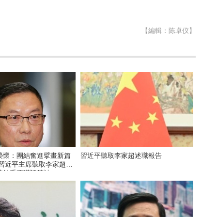
【編輯：陈卓仪】
榮懷：團結奮進擘畫新篇
習近平聽取李家超述職報告
時的重要講話精神