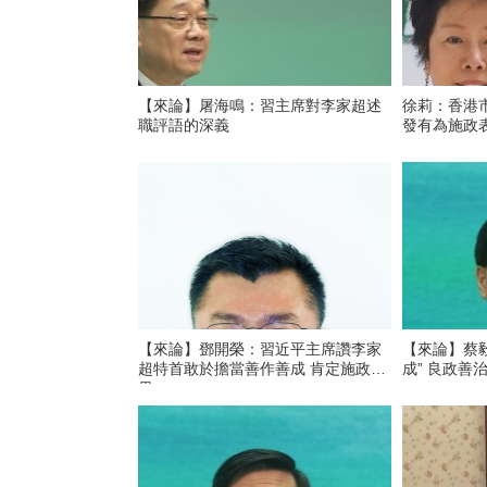
【來論】屠海鳴：習主席對李家超述
徐莉：香港
職評語的深義
發有為施政
【來論】鄧開榮：習近平主席讚李家
【來論】蔡
超特首敢於擔當善作善成 肯定施政成
成” 良政善
果