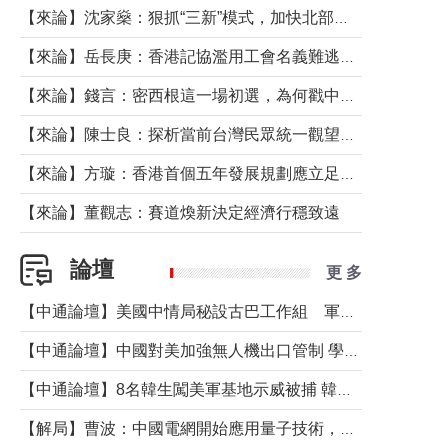
【來論】沈家燊：狠抓“三新”模式，加快北部都會區建設
【來論】岳長庚：香港記協濫用工會名義難逃法律制裁
【來論】錢言：密西根這一場初選，為何戳中了兩黨最痛的神經？
【來論】陳士良：探析當前台灣民眾統一觀望心態的深層成因
【來論】方璇：香港首個五年發展規劃應立足民生務實前行
【來論】董觀志：賽道煥新決定經濟行穩致遠
論壇
更 多
【中通論壇】美國中情局秘設古巴工作組 軍事行動箭在弦上？
【中通論壇】中國對美加強無人機出口管制 學者：貿易與安全考量兼有
【中通論壇】8名韓生闖美軍基地示威被捕 韓國年輕人反美情緒從何而來？
【解局】曹波：中國電網開始應用量子技術，以後會不再停電嗎？