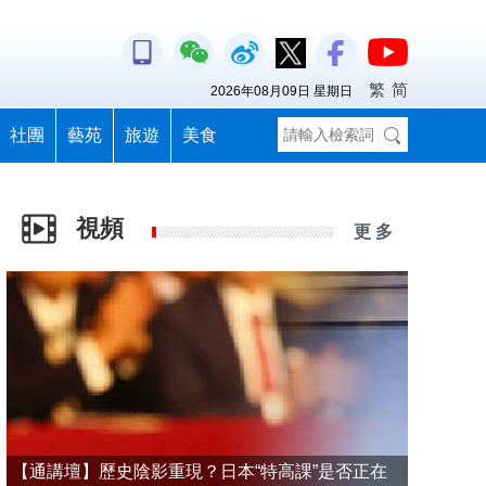
繁
简
2026年08月09日 星期日
社團
藝苑
旅遊
美食
視頻
更 多
【通講壇】歷史陰影重現？日本“特高課”是否正在