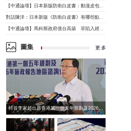
【中通論壇】日本新版防衛白皮書：動漫皮包藏不住軍國野心
對話陳洋：日本新版《防衛白皮書》有哪些點值得警惕？
【中通論壇】馬科斯政府債台高築 菲陷入經濟困境與南海對抗惡循環？
圖集
更 多
​特首李家超出席香港第一個五年規劃及2026年《施政報告》地區諮詢會