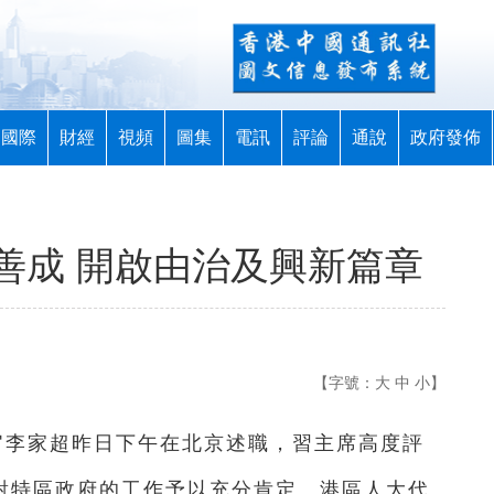
國際
財經
視頻
圖集
電訊
評論
通說
政府發佈
善成 開啟由治及興新篇章
【字號：
大
中
小
】
長官李家超昨日下午在北京述職，習主席高度評
並對特區政府的工作予以充分肯定。港區人大代