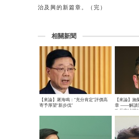
治及興的新篇章。（完）
相關新聞
【來論】屠海鳴：“充分肯定”評價高
【來論】施
寄予厚望“新步伐”
章 ——解讀習近平主席聽取李家超行
政長官述職