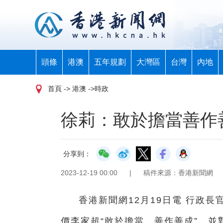
頭條
港澳
五年規劃
大灣區
台灣
內地
首頁
-> 港澳 ->時政
徐莉：敢於擔當善作
分享到：
2023-12-19 00:00
|
稿件來源：香港新聞網
香港新聞網12月19日電 行政
價李家超“敢於擔當、善作善成”，