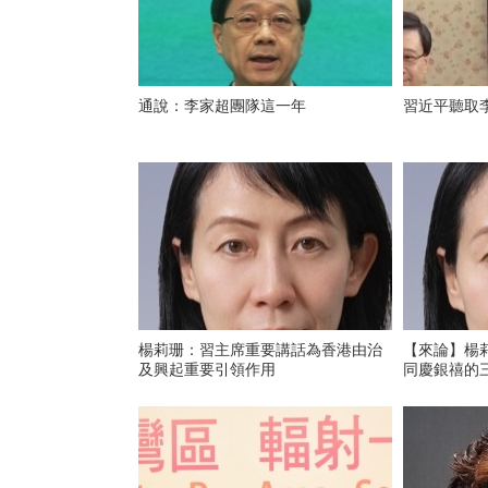
通說：李家超團隊這一年
習近平聽取
楊莉珊：習主席重要講話為香港由治
【來論】楊
及興起重要引領作用
同慶銀禧的