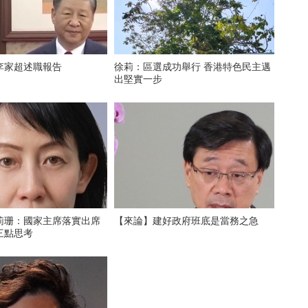
李家超述職報告
徐莉：區選成功舉行 香港特色民主邁
出堅實一步
莉珊：國家主席落實出席
【來論】建好政府班底是當務之急
三點思考