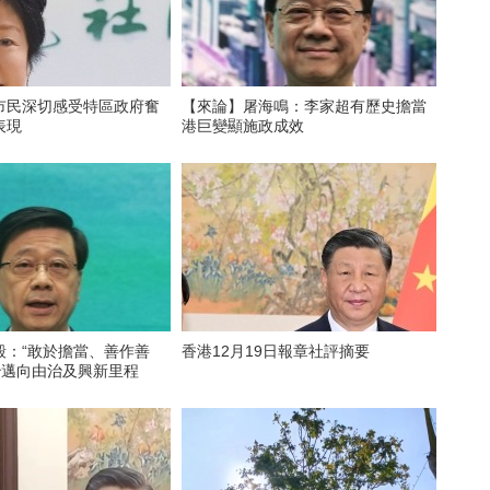
市民深切感受特區政府奮
【來論】屠海鳴：李家超有歷史擔當
表現
港巨變顯施政成效
毅：“敢於擔當、善作善
香港12月19日報章社評摘要
治邁向由治及興新里程