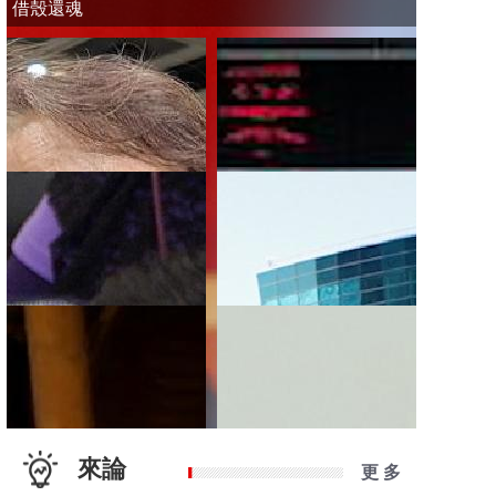
借殼還魂
來論
更 多