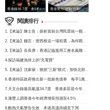
香港錄36.7度 創1884年有紀錄以來最高溫
香港警方“捷駒”行動拘147人 涉洗黑錢逾6億元
閱讀排行
1.【來論】陳士良：探析當前台灣民眾統一觀望心態的深層成因
2.【來論】錢言：密西根這一場初選，為何戳中了兩黨最痛的神經？
3.【來論】岳長庚：香港記協濫用工會名義難逃法律制裁
4.探訪福建漁排上的“充電寶”
5.【來論】沈家燊：狠抓“三新”模式，加快北部都會區建設
6.香港特區政府推出新一批銀色債券 每手1萬元保底息4.25厘
7.天文台錄最高氣溫34.7度 香港多區迎今年最熱一天
8.滙豐上調香港今年經濟增長預測至4.5%
9.酷熱天氣警告生效 本港高溫持續至下周