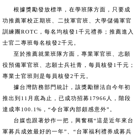
根據獎勵發放標準，在學班隊方面，只要成
功推薦軍校正期班、二技軍官班、大學儲備軍官
訓練團ROTC，每名均核發1千元禮券；推薦進入
士官二專班每名核發2千元。
至於推薦就業班隊方面，專業軍官班、志願
役預備軍官班、志願士兵社青，每員核發1千元；
專業士官班則是每員核發2千元。
據台灣防務部門統計，該獎勵辦法自今年初
推出到11月底為止，已成功招募17966人，階段
達成率100.1%，“令台軍內部頗感意外”。
台媒也跟著炒作一把，興奮稱“這是近年來台
軍募兵成效最好的一年”、“台軍福利禮券成募兵