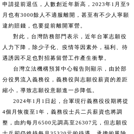
申請提前退伍，人數創近年新高，2023年1月至9
月也有3000餘人不適服離開，甚至有不少人寧願
違約賠錢，也要提前離開軍營。
對此，台灣防務部門表示，近年台軍志願役
人力下降，除少子化、疫情等因素外，福利、待
遇誘因不足也對招募留營工作產生衝擊。
台灣立法機構預算中心報告則顯示，由於部
分役男流入義務役，義務役與志願役薪資的差距
縮小，導致志願役意願進一步降低。
2024年1月1日起，台軍現行義務役役期將從
4個月恢復至1年，義務役士兵二兵薪資也將調
整，由約每月6500元調高至26307元，但志願役
士兵卻仍維持每月35320元的待遇，承擔的風險