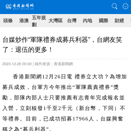
五年規
頭條
港澳
大灣區
台灣
內地
國際
財經
劃
台媒炒作“軍隊禮券成募兵利器”，台網友笑
了：退伍的更多！
2023-12-26 00:00 | 稿件來源：香港新聞網
香港新聞網12月26日電 禮券立大功？為增加
募兵成效，台軍方今年推出“軍隊薦責禮券”獎
勵，部隊內部人士只要推薦有志青年完成報名並
入營，立刻核發1千至2千元（新台幣，下同）不
等禮券。目前，已成功招募17966人，台媒興奮
稱之為“募兵利器”。