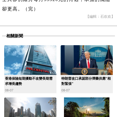
卻更高。（完）
【編輯：石欢欢】
相關新聞
香港保險短期擾動不改變長期需
特朗普改口承認部分彈藥供應“相
求增長趨勢
對緊張”
08-07
08-07