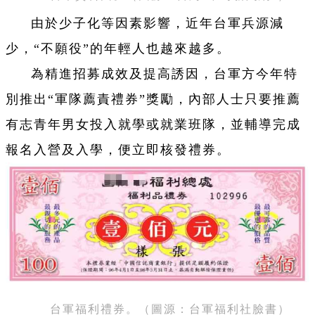
由於少子化等因素影響，近年台軍兵源減
少，“不願役”的年輕人也越來越多。
為精進招募成效及提高誘因，台軍方今年特
別推出“軍隊薦責禮券”獎勵，內部人士只要推薦
有志青年男女投入就學或就業班隊，並輔導完成
報名入營及入學，便立即核發禮券。
台軍福利禮券。（圖源：台軍福利社臉書）