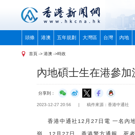
頭條
港澳
五年規劃
大灣區
台灣
內地
首頁
-> 港澳 ->時政
內地碩士生在港參加
分享到：
2023-12-27 20:56
|
稿件來源：香港中通社
香港中通社12月27日電 一名
嶺。12月27日，香港警方通報，死