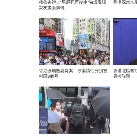
秘魯喪禮上“男屍死而復生“嚇壞現場
香港深水埗
親友畫面瘋傳
香港玻璃瓶嬰屍案 涉案情侶分別被
香港北區醫
判囚9個月
男涉謀殺