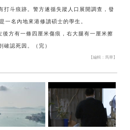
有打斗痕跡。警方遂循失蹤人口展開調查，發
，是一名內地來港修讀碩士的學生。
左後方有一條四厘米傷痕，右大腿有一厘米擦
剖確認死因。（完）
【編輯：馬華】