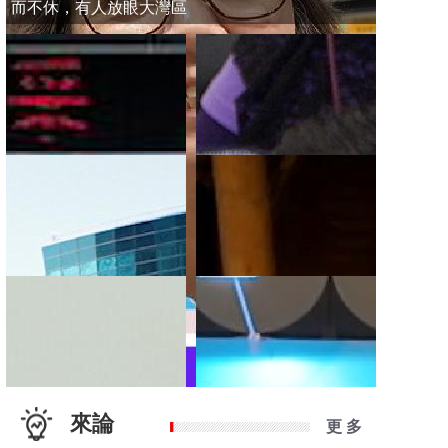
而不休，有人放眼大灣區
來論
更 多