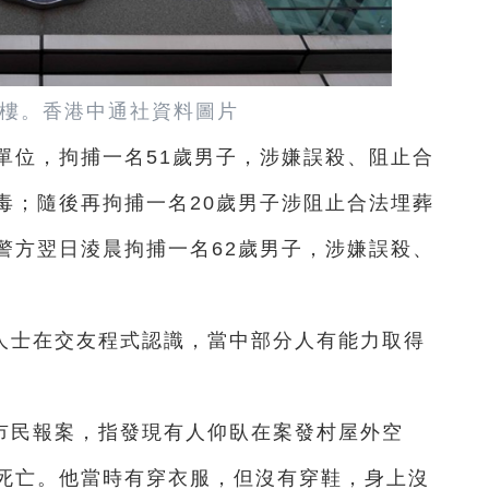
樓。香港中通社資料圖片
單位，拘捕一名51歲男子，涉嫌誤殺、阻止合
毒；隨後再拘捕一名20歲男子涉阻止合法埋葬
警方翌日淩晨拘捕一名62歲男子，涉嫌誤殺、
人士在交友程式認識，當中部分人有能力取得
獲市民報案，指發現有人仰臥在案發村屋外空
死亡。他當時有穿衣服，但沒有穿鞋，身上沒