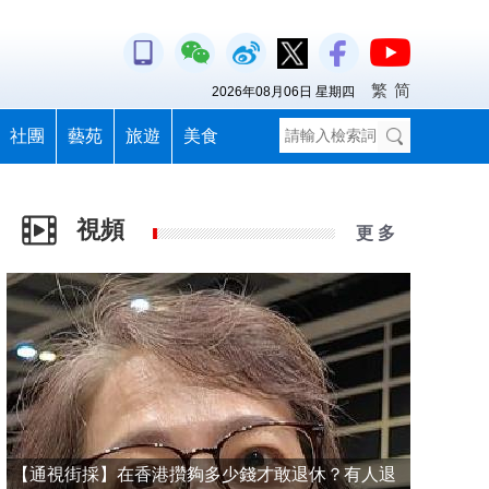
繁
简
2026年08月06日 星期四
社團
藝苑
旅遊
美食
視頻
更 多
【通視街採】在香港攢夠多少錢才敢退休？有人退