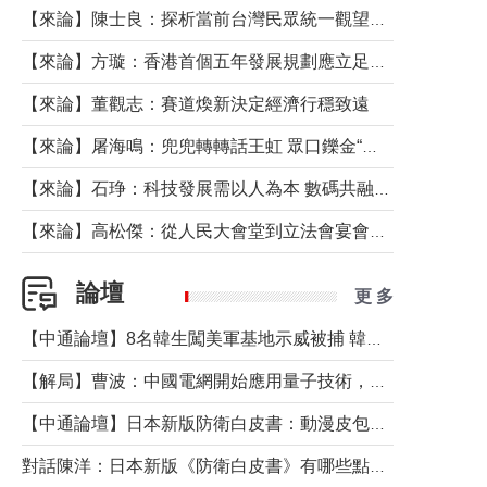
【來論】陳士良：探析當前台灣民眾統一觀望心態的深層成因
【來論】方璇：香港首個五年發展規劃應立足民生務實前行
【來論】董觀志：賽道煥新決定經濟行穩致遠
【來論】屠海鳴：兜兜轉轉話王虹 眾口鑠金“一邊倒”
【來論】石琤：科技發展需以人為本 數碼共融不應讓長者放棄傳統生活方式
【來論】高松傑：從人民大會堂到立法會宴會廳——香港管治新範式的完整拼圖
論壇
更 多
【中通論壇】8名韓生闖美軍基地示威被捕 韓國年輕人反美情緒從何而來？
【解局】曹波：中國電網開始應用量子技術，以後會不再停電嗎？
【中通論壇】日本新版防衛白皮書：動漫皮包藏不住軍國野心
對話陳洋：日本新版《防衛白皮書》有哪些點值得警惕？