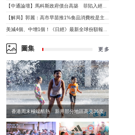
【中通論壇】馬科斯政府債台高築 菲陷入經濟困境與南海對抗惡循環？
【解局】郭麗：高市早苗推1%食品消費稅是主動作為還是被迫“飲鴆止渴”
美減4個、中增1個！《日經》最新全球份額報告透露了什麼？
圖集
更 多
香港周末極端酷熱 新界部分地區高見36度