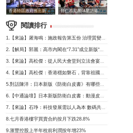
香港特區政府推出新一批銀色債券 每手1萬元保底息4.25厘
拜仁慕尼黑球星訪港 與球迷近距離互動
閱讀排行
1.【來論】屠海鳴：施政報告第五份 治理質變脈絡清
2.【解局】郭麗：高市內閣在“7.31”成立新版“特高課”意欲何為？
3.【來論】高松傑：從人民大會堂到立法會宴會廳——香港管治新範式的完整拼圖
4.【來論】高松傑：香港穩如磐石，背靠祖國才是真正的“終極護城河”
5.對話陳洋：日本新版《防衛白皮書》有哪些點值得警惕？
6.【中通論壇】日本新版防衛白皮書：動漫皮包藏不住軍國野心
7.【來論】石琤：科技發展需以人為本 數碼共融不應讓長者放棄傳統生活方式
8.七月香港樓宇買賣合約按月下跌28.8%
9.滙豐控股上半年稅前利潤按年增23%