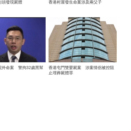
街頭發現屍體
香港村屋發生命案涉及兩父子
院外命案 警拘32歲黑幫
香港屯門雙嬰屍案 涉案情侶被控阻
止埋葬屍體罪