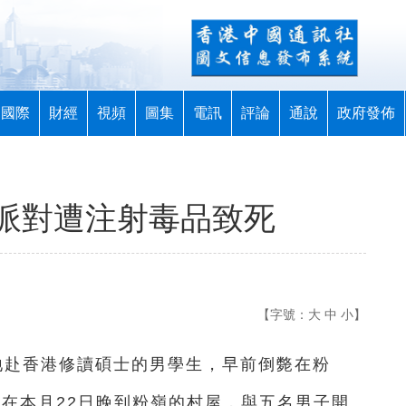
國際
財經
視頻
圖集
電訊
評論
通說
政府發佈
派對遭注射毒品致死
【字號：
大
中
小
】
內地赴香港修讀碩士的男學生，早前倒斃在粉
者在本月22日晚到粉嶺的村屋，與五名男子開