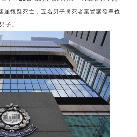
迷並懷疑死亡，五名男子將死者棄置案發單位
名男子。