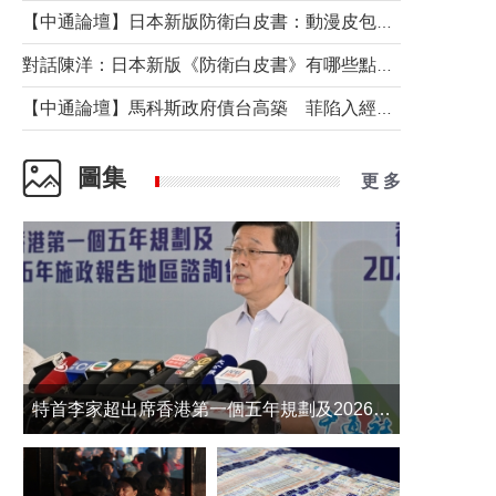
【中通論壇】日本新版防衛白皮書：動漫皮包藏不住軍國野心
對話陳洋：日本新版《防衛白皮書》有哪些點值得警惕？
【中通論壇】馬科斯政府債台高築 菲陷入經濟困境與南海對抗惡循環？
圖集
更 多
​特首李家超出席香港第一個五年規劃及2026年《施政報告》地區諮詢會