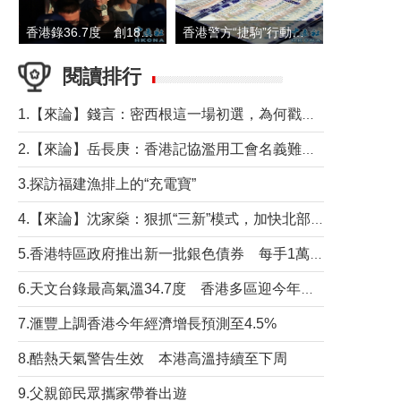
香港錄36.7度 創1884年有紀錄以來最高溫
香港警方“捷駒”行動拘147人 涉洗黑錢逾6億元
閱讀排行
1.【來論】錢言：密西根這一場初選，為何戳中了兩黨最痛的神經？
2.【來論】岳長庚：香港記協濫用工會名義難逃法律制裁
3.探訪福建漁排上的“充電寶”
4.【來論】沈家燊：狠抓“三新”模式，加快北部都會區建設
5.香港特區政府推出新一批銀色債券 每手1萬元保底息4.25厘
6.天文台錄最高氣溫34.7度 香港多區迎今年最熱一天
7.滙豐上調香港今年經濟增長預測至4.5%
8.酷熱天氣警告生效 本港高溫持續至下周
9.父親節民眾攜家帶眷出遊