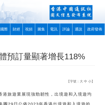
國際
財經
視頻
圖集
電訊
評論
通說
政府發佈
整體預訂量顯著增長118%
【字號：
大
中
小
】
，香港旅遊業展現強勁韌性，出境遊和入境遊均
團29日公佈2023年香港出境遊和入境遊的