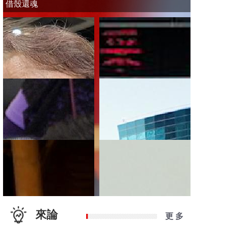
借殼還魂
來論
更 多