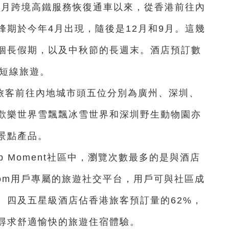
1月跨境高鐵服務恢復通車以來，從香港前往內
期於今年4月出現，隨後是12月和9月。這幾
個長假期，以及中秋節的長週末。酒店預訂數
天短線旅遊。
旅客前往內地城市頭五位分別為廣州、深圳、
歡樂世界雪飄飄冰雪世界和深圳野生動物園亦
景點產品。
p Moment社區中，瀏覽次數最多的是與酒店
ip.com用戶專屬的旅遊社交平台，用戶可與社區成
。四及五星級酒店佔香港旅客預訂量的62%，
尋求舒適愉快的旅遊住宿體驗。