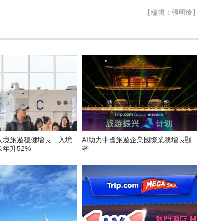
【編輯：張明臻】
入境旅遊穩健增長 入境
AI助力中國旅遊企業國際業務增長顯
年升52%
著