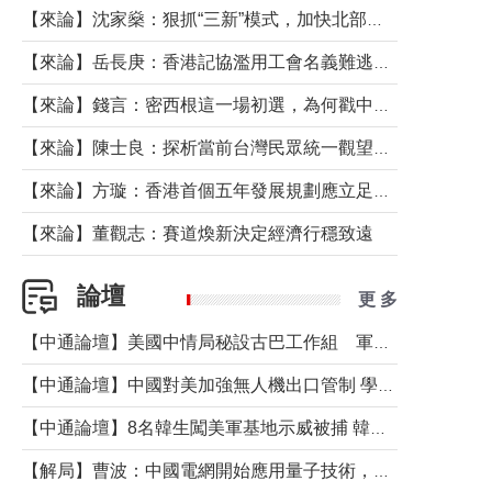
【來論】沈家燊：狠抓“三新”模式，加快北部都會區建設
【來論】岳長庚：香港記協濫用工會名義難逃法律制裁
【來論】錢言：密西根這一場初選，為何戳中了兩黨最痛的神經？
【來論】陳士良：探析當前台灣民眾統一觀望心態的深層成因
【來論】方璇：香港首個五年發展規劃應立足民生務實前行
【來論】董觀志：賽道煥新決定經濟行穩致遠
論壇
更 多
【中通論壇】美國中情局秘設古巴工作組 軍事行動箭在弦上？
【中通論壇】中國對美加強無人機出口管制 學者：貿易與安全考量兼有
【中通論壇】8名韓生闖美軍基地示威被捕 韓國年輕人反美情緒從何而來？
【解局】曹波：中國電網開始應用量子技術，以後會不再停電嗎？