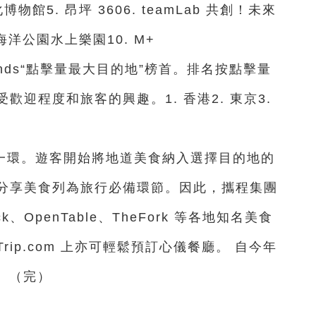
物館5. 昂坪 3606. teamLab 共創！未來
港海洋公園水上樂園10. M+
rends“點擊量最大目的地”榜首。排名按點擊量
迎程度和旅客的興趣。1. 香港2. 東京3.
一環。遊客開始將地道美食納入選擇目的地的
分享美食列為旅行必備環節。因此，攜程集團
eck、OpenTable、TheFork 等各地知名美食
ip.com 上亦可輕鬆預訂心儀餐廳。 自今年
。（完）