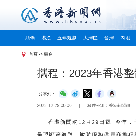
頭條
港澳
五年規劃
大灣區
台灣
內地
首頁
-> 頭條
攜程：2023年香港
分享到：
2023-12-29 00:00
|
稿件來源：香港新聞網
香港新聞網12月29日電 今年
呈現顯著復甦。旅遊服務供應商攜程集