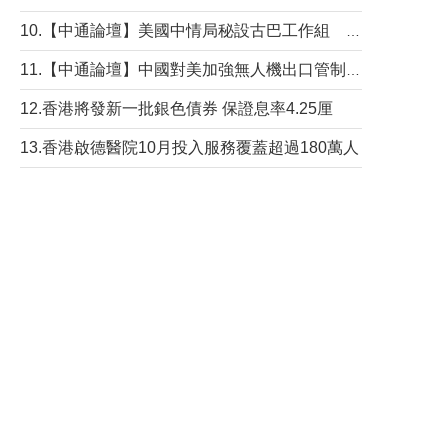
10.【中通論壇】美國中情局秘設古巴工作組 軍事行動箭在弦上？
11.【中通論壇】中國對美加強無人機出口管制 學者：貿易與安全考量兼有
12.香港將發新一批銀色債券 保證息率4.25厘
13.香港啟德醫院10月投入服務覆蓋超過180萬人