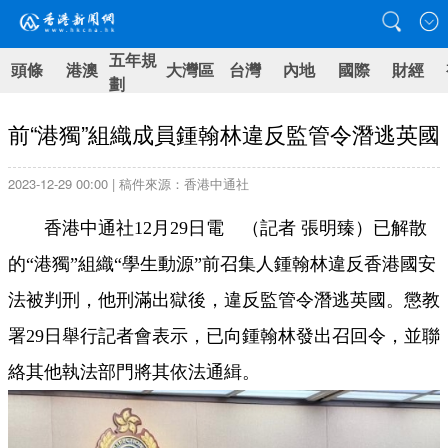
五年規
頭條
港澳
大灣區
台灣
內地
國際
財經
劃
前“港獨”組織成員鍾翰林違反監管令潛逃英國
2023-12-29 00:00 | 稿件來源：香港中通社
香港中通社12月29日電 （記者 張明臻）已解散
的“港獨”組織“學生動源”前召集人鍾翰林違反香港國安
法被判刑，他刑滿出獄後，違反監管令潛逃英國。懲教
署29日舉行記者會表示，已向鍾翰林發出召回令，並聯
絡其他執法部門將其依法通緝。