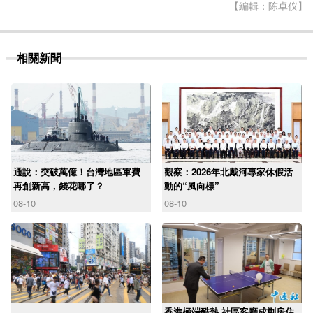
【編輯：陈卓仪】
相關新聞
通說：突破萬億！台灣地區軍費
觀察：2026年北戴河專家休假活
再創新高，錢花哪了？
動的“風向標”
08-10
08-10
香港極端酷熱 社區客廳成劏房住