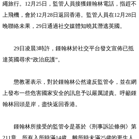
繩旅行。12月25日，監管人員接獲鍾翰林電話，指趕不
上飛機，會於12月28日返回香港。監管人員在12月28日
晚聯絡未果，29日通過社交媒體知曉其潛逃英國。
29日凌晨3時許，鍾翰林於社交平台發文宣佈已抵
達英國尋求“政治庇護”。
懲教署表示，對於鍾翰林公然違反監管令，並在網
上發布一些危害國家安全的訊息予以嚴厲譴責。呼籲鍾
翰林回頭是岸，盡快返回香港。
鍾翰林所接受的監管令是基於《刑事訴訟條例》第
211章，所有入所時滿14歲、離所時未滿25歲的更生人