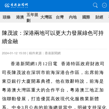
五年規
頭條
港澳
大灣區
台灣
內地
國際
財經
劃
陳茂波：深港兩地可以更大力發展綠色可持
續金融
2024-01-12 15:03 | 稿件來源：香港新聞網
香港新聞網1月12日電 香港特區政府財政司
司長陳茂波在深圳市前海深港合作區，出席前海
東亞銀行大廈開幕典禮。他在致辭時說，前海是
粵港澳大灣區重大的合作平台，粵港澳三地正加
強聯動發展，打造優質高效現代化服務業新體
系。中央3月公布的前海總規當中，明確支持深化