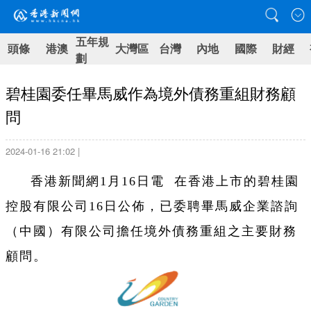
五年規
頭條
港澳
大灣區
台灣
內地
國際
財經
劃
碧桂園委任畢馬威作為境外債務重組財務顧
問
2024-01-16 21:02 |
香港新聞網1月16日電 在香港上市的碧桂園
控股有限公司16日公佈，已委聘畢馬威企業諮詢
（中國）有限公司擔任境外債務重組之主要財務
顧問。