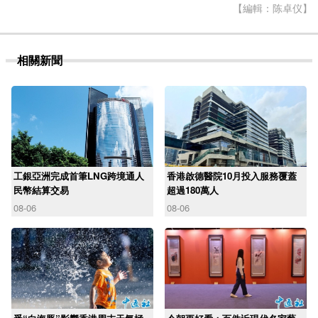
【編輯：陈卓仪】
相關新聞
工銀亞洲完成首筆LNG跨境通人
香港啟德醫院10月投入服務覆蓋
民幣結算交易
超過180萬人
08-06
08-06