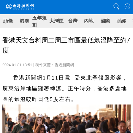
五年規
頭條
港澳
大灣區
台灣
內地
國際
財經
劃
香港天文台料周二周三市區最低氣溫降至約7
度
2024-01-21 13:51 | 稿件來源：香港新聞網
香港新聞網1月21日電
受東北季候風影響，
廣東沿岸地區顯著轉涼。正午時分，香港多處地
區的氣溫較昨日低5度左右。