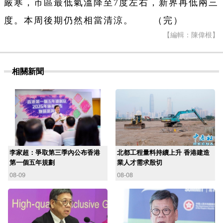
嚴寒，市區最低氣溫降至7度左右，新界再低兩三
度。本周後期仍然相當清涼。 （完）
【編輯：陳偉根】
相關新聞
李家超：爭取第三季內公布香港
北都工程量料持續上升 香港建造
第一個五年規劃
業人才需求殷切
08-09
08-08