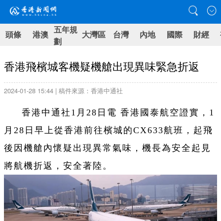
五年規
頭條
港澳
大灣區
台灣
內地
國際
財經
劃
香港飛檳城客機疑機艙出現異味緊急折返
2024-01-28 15:44 | 稿件來源：香港中通社
香港中通社1月28日電 香港國泰航空證實，1
月28日早上從香港前往檳城的CX633航班，起飛
後因機艙內懷疑出現異常氣味，機長為安全起見
將航機折返，安全著陸。