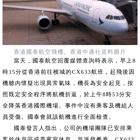
香港國泰航空飛機。香港中通社資料圖片
當天，國泰航空回覆媒體查詢時表示，早上8
時15分從香港前往檳城的CX633航班，起飛後因
機艙內懷疑出現異常氣味，機長為安全起見，按
照既定安全程序將航機折返，於上午8時53分安
全降落香港國際機場。事件中沒有乘客及機組人
員受傷。國泰會就該航機進行全面檢查。
國泰發言人指出，公司的機場團隊已安排乘
客於休息區或貴賓室休息，並派發餐券。CX633