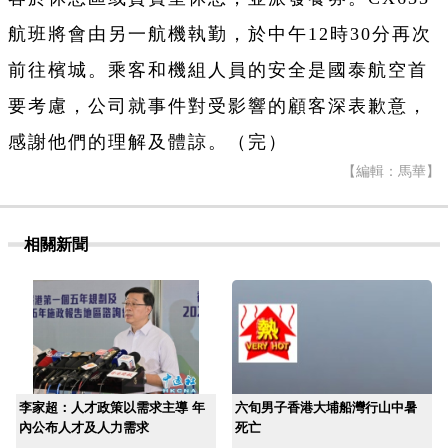
航班將會由另一航機執勤，於中午12時30分再次
前往檳城。乘客和機組人員的安全是國泰航空首
要考慮，公司就事件對受影響的顧客深表歉意，
感謝他們的理解及體諒。（完）
【編輯：馬華】
相關新聞
李家超：人才政策以需求主導 年
六旬男子香港大埔船灣行山中暑
內公布人才及人力需求
死亡