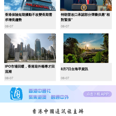
香港保險短期擾動不改變長期需
特朗普改口承認部分彈藥供應“相
求增長趨勢
對緊張”
08-07
08-07
IPO市場回暖，香港迎外籍專才回
8月7日台海早資訊
流潮
08-07
08-07