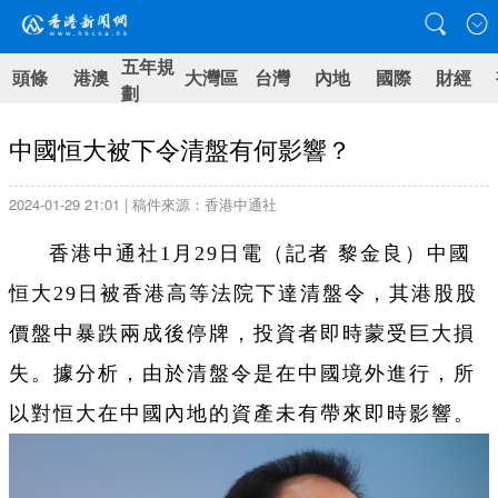
五年規
頭條
港澳
大灣區
台灣
內地
國際
財經
劃
中國恒大被下令清盤有何影響？
2024-01-29 21:01 | 稿件來源：香港中通社
香港中通社1月29日電（記者 黎金良）中國
恒大29日被香港高等法院下達清盤令，其港股股
價盤中暴跌兩成後停牌，投資者即時蒙受巨大損
失。據分析，由於清盤令是在中國境外進行，所
以對恒大在中國內地的資產未有帶來即時影響。