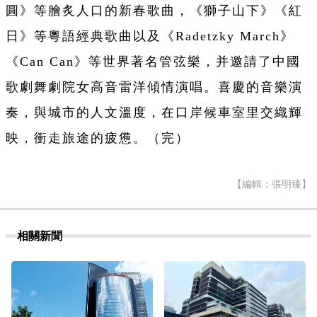
圓》等膾炙人口的新春歌曲，《獅子山下》《紅
日》等粵語經典歌曲以及《Radetzky March》
《Can Can》等世界著名管弦樂，并邀請了中國
歌劇舞劇院女高音雷洋傾情演唱。喜慶的音樂演
奏，與城市的人文溫度，在口岸候車室里交織輝
映，衝走旅途的疲憊。
（完）
【編輯：張明臻】
相關新聞