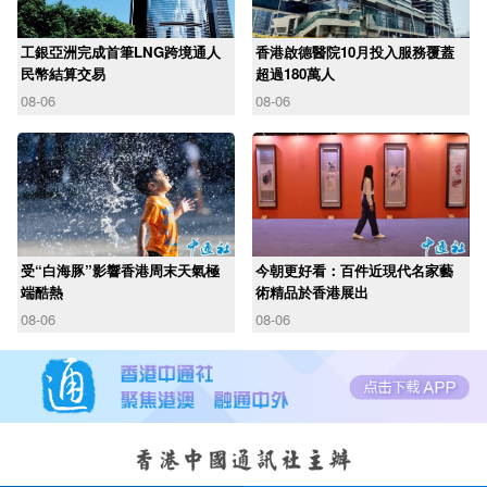
工銀亞洲完成首筆LNG跨境通人
香港啟德醫院10月投入服務覆蓋
民幣結算交易
超過180萬人
08-06
08-06
受“白海豚”影響香港周末天氣極
今朝更好看：百件近現代名家藝
端酷熱
術精品於香港展出
08-06
08-06