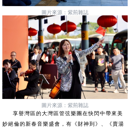
圖片來源：紫荊雜誌
圖片來源：紫荊雜誌
享譽灣區的大灣區管弦樂團在快閃中帶來美
妙絕倫的新春音樂盛會，有《財
神到》、《賣湯