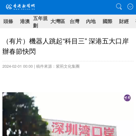
五年規
頭條
港澳
大灣區
台灣
內地
國際
財經
劃
（有片）機器人跳起“科目三” 深港五大口岸
辦春節快閃
2024-02-01 00:00 | 稿件來源：紫荊文化集團