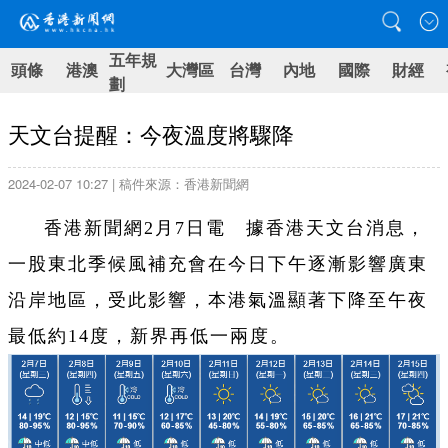
五年規
頭條
港澳
大灣區
台灣
內地
國際
財經
劃
天文台提醒：今夜溫度將驟降
2024-02-07 10:27 | 稿件來源：香港新聞網
香港新聞網2月7日電 據香港天文台消息，
一股東北季候風補充會在今日下午逐漸影響廣東
沿岸地區，受此影響，本港氣溫顯著下降至午夜
最低約14度，新界再低一兩度。