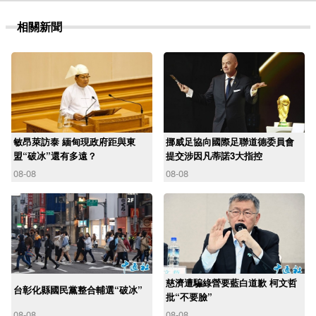
相關新聞
敏昂萊訪泰 緬甸現政府距與東
挪威足協向國際足聯道德委員會
盟“破冰”還有多遠？
提交涉因凡蒂諾3大指控
08-08
08-08
慈濟遭騙綠營要藍白道歉 柯文哲
台彰化縣國民黨整合輔選“破冰”
批“不要臉”
08-08
08-08