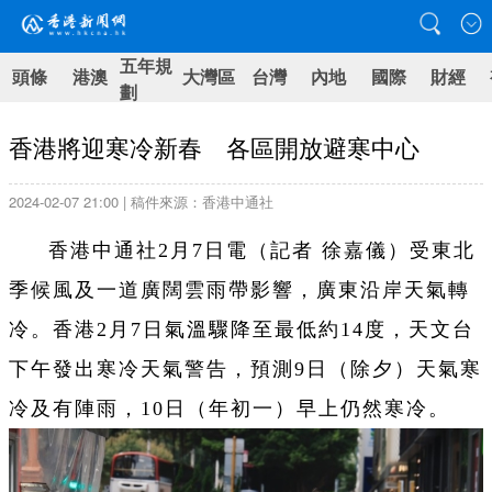
五年規
頭條
港澳
大灣區
台灣
內地
國際
財經
劃
香港將迎寒冷新春 各區開放避寒中心
2024-02-07 21:00 | 稿件來源：香港中通社
香港中通社2月7日電（記者 徐嘉儀）受東北
季候風及一道廣闊雲雨帶影響，廣東沿岸天氣轉
冷。香港2月7日氣溫驟降至最低約14度，天文台
下午發出寒冷天氣警告，預測9日（除夕）天氣寒
冷及有陣雨，10日（年初一）早上仍然寒冷。