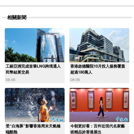
相關新聞
工銀亞洲完成首筆LNG跨境通人
香港啟德醫院10月投入服務覆蓋
民幣結算交易
超過180萬人
08-06
08-06
受“白海豚”影響香港周末天氣極
今朝更好看：百件近現代名家藝
端酷熱
術精品於香港展出