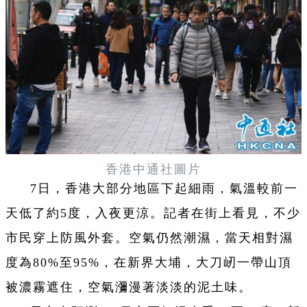
香港中通社圖片
7日，香港大部分地區下起細雨，氣溫較前一
天低了約5度，入夜更涼。記者在街上看見，不少
市民穿上防風外套。空氣仍然潮濕，當天相對濕
度為80%至95%，在新界大埔，大刀屻一帶山頂
被濃霧遮住，空氣瀰漫著淡淡的泥土味。