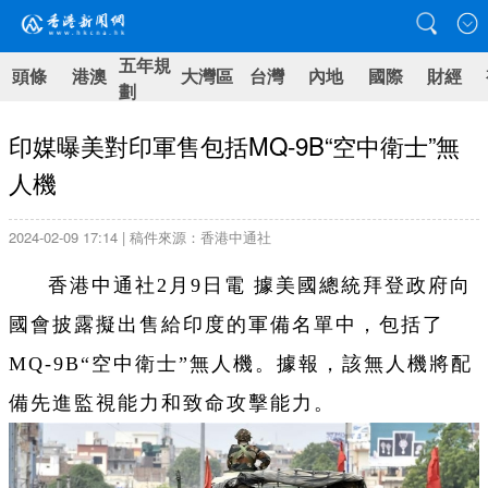
五年規
頭條
港澳
大灣區
台灣
內地
國際
財經
劃
印媒曝美對印軍售包括MQ-9B“空中衛士”無
人機
2024-02-09 17:14 | 稿件來源：香港中通社
香港中通社2月9日電 據美國總統拜登政府向
國會披露擬出售給印度的軍備名單中，包括了
MQ-9B“空中衛士”無人機。據報，該無人機將配
備先進監視能力和致命攻擊能力。