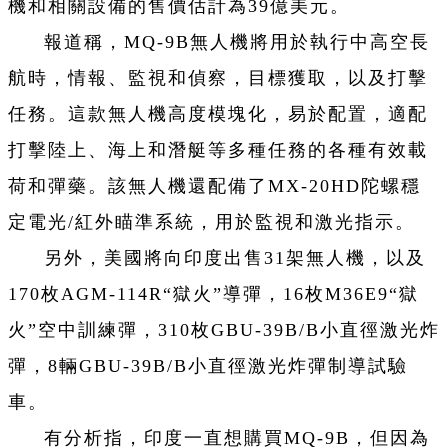
機和相關設備的售價估計為39億美元。
報道稱，MQ-9B無人機將用於執行中高空長
航時，情報、監視和偵察，目標獲取，以及打擊
任務。這款無人機高度模塊化，易於配置，適配
打擊陸上、海上和潛艇等多種任務的各種有效載
荷和彈藥。該無人機還配備了MX-20HD陀螺穩
定電光/紅外瞄準系統，用於監視和激光指示。
另外，美國將向印度出售31架無人機，以及
170枚AGM-114R“獄火”導彈，16枚M36E9“獄
火”空中訓練彈，310枚GBU-39B/B小直徑激光炸
彈，8輛GBU-39B/B小直徑激光炸彈制導試驗
車。
有分析指，印度一直想購買MQ-9B，但因為