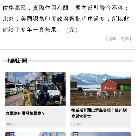
價格高昂，實際作用有限，國內反對聲音不停；
此外，美國認為印度政府審批程序過多，所以此
前談了多年一直無果。（完）
【編輯：馬華】
相關新聞
挪威斯瓦爾巴群島發現十餘起馴
泰國為何屢發槍擊案？
鹿異常死亡
08-07
08-07