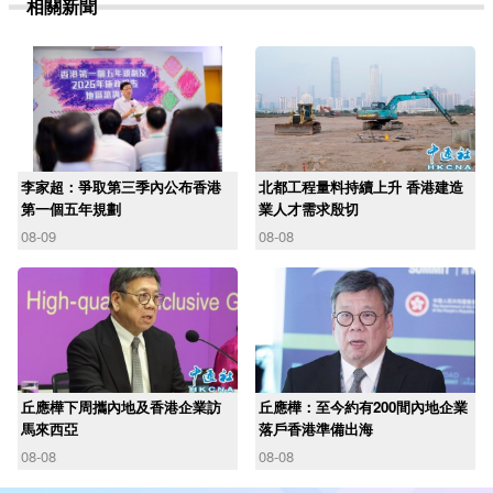
相關新聞
李家超：爭取第三季內公布香港
北都工程量料持續上升 香港建造
第一個五年規劃
業人才需求殷切
08-09
08-08
丘應樺下周攜內地及香港企業訪
丘應樺：至今約有200間內地企業
馬來西亞
落戶香港準備出海
08-08
08-08