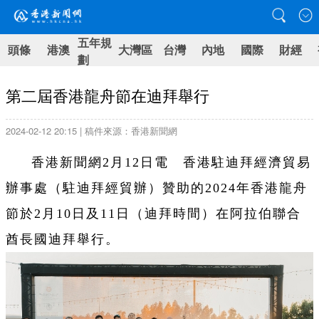
五年規
頭條
港澳
大灣區
台灣
內地
國際
財經
劃
第二屆香港龍舟節在迪拜舉行
2024-02-12 20:15 | 稿件來源：香港新聞網
香港新聞網2月12日電 香港駐迪拜經濟貿易
辦事處（駐迪拜經貿辦）贊助的2024年香港龍舟
節於2月10日及11日（迪拜時間）在阿拉伯聯合
酋長國迪拜舉行。