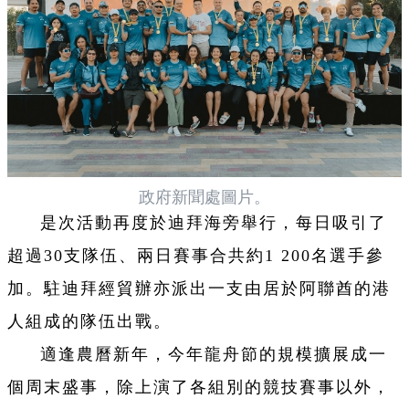
政府新聞處圖片。
是次活動再度於迪拜海旁舉行，每日吸引了
超過30支隊伍、兩日賽事合共約1 200名選手參
加。駐迪拜經貿辦亦派出一支由居於阿聯酋的港
人組成的隊伍出戰。
適逢農曆新年，今年龍舟節的規模擴展成一
個周末盛事，除上演了各組別的競技賽事以外，