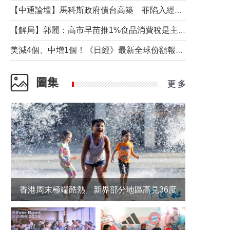
【中通論壇】馬科斯政府債台高築 菲陷入經濟困境與南海對抗惡循環？
【解局】郭麗：高市早苗推1%食品消費稅是主動作為還是被迫“飲鴆止渴”
美減4個、中增1個！《日經》最新全球份額報告透露了什麼？
圖集
更 多
香港周末極端酷熱 新界部分地區高見36度