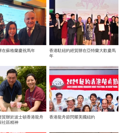
辦在蘇格蘭慶祝馬年
香港駐紐約經貿辦在亞特蘭大歡慶馬
年
經貿辦於波士頓香港龍舟
香港龍舟節閃耀美國紐約
與社區精神