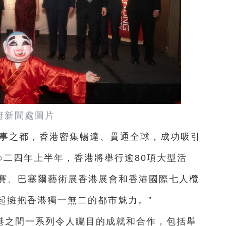
府新聞處圖片
盛事之都，香港密集暢達、貫通全球，成功吸引
○二四年上半年，香港將舉行逾80項大型活
巡迴賽、巴塞爾藝術展香港展會和香港國際七人欖
起擁抱香港獨一無二的都市魅力。”
港之間一系列令人矚目的成就和合作，包括舉