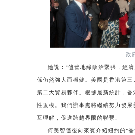
政
她說：“儘管地緣政治緊張，經
係仍然強大而穩健。美國是香港第三
第二大貿易夥伴。根據最新統計，香港
性規模。我們辦事處將繼續努力發展
互理解，促進跨越界限的聯繫。
何美智隨後向來賓介紹紐約的“香