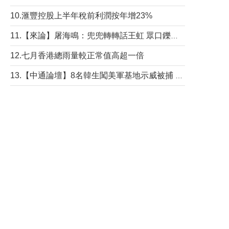
10.滙豐控股上半年稅前利潤按年增23%
11.【來論】屠海鳴：兜兜轉轉話王虹 眾口鑠金“一邊倒”
12.七月香港總雨量較正常值高超一倍
13.【中通論壇】8名韓生闖美軍基地示威被捕 韓國年輕人反美情緒從何而來？