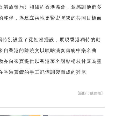
香港旅發局）和紐約香港協會，並感謝他們多
的夥伴，為建立兩地更緊密聯繫的共同目標而
場特別設置了霓虹燈擺設，展現香港獨特的動
來自香港的陳曉文以嗩呐演奏傳統中樂名曲
動亦向來賓提供以香港著名甜點楊枝甘露為靈
在香港蒸餾的手工氈酒調製而成的雞尾
【編輯：陳偉根】