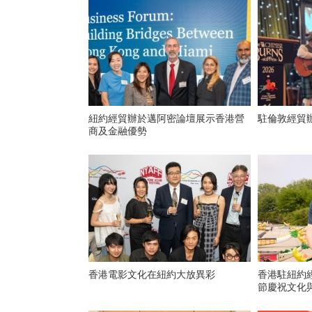
紐約經貿辦於邁阿密論壇展示香港營
駐倫敦經貿
商及金融優勢
香港電影文化在紐約大放異彩
香港駐紐約
節慶祝文化