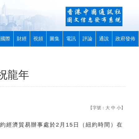
國際
財經
視頻
圖集
電訊
評論
通說
政府發佈
祝龍年
【字號：
大
中
小
】
紐約經濟貿易辦事處於2月15日（紐約時間）在