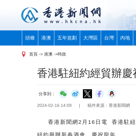
頭條
港澳
五年規劃
大灣區
台灣
內地
首頁
-> 港澳 ->時政
香港駐紐約經貿辦慶
分享到：
2024-02-16 14:09
|
稿件來源：香港新聞網
香港新聞網2月16日電 香港駐
紐約舉辦新春酒會，慶祝龍年。