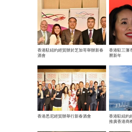
香港駐紐約經貿辦於芝加哥舉辦新春
香港駐三藩
酒會
曆新年
香港悉尼經貿辦舉行新春酒會
​香港駐紐
推廣香港商