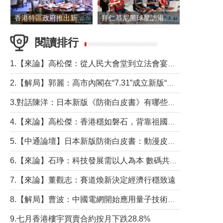
香港特區政府推出新一批銀色債券 每手1萬元保底息4.25厘
拜仁慕尼黑球星訪港 與球迷近距離互動
閱讀排行
1.【來論】高松傑：從人民大會堂到立法會宴會廳——香港管治新範式的完整拼圖
2.【解局】郭麗：高市內閣在“7.31”成立新版“特高課”意欲何為？
3.對話陳洋：日本新版《防衛白皮書》有哪些點值得警惕？
4.【來論】高松傑：香港穩如磐石，背靠祖國才是真正的“終極護城河”
5.【中通論壇】日本新版防衛白皮書：動漫皮包藏不住軍國野心
6.【來論】石琤：科技發展需以人為本 數碼共融不應讓長者放棄傳統生活方式
7.【來論】董觀志：賽道煥新決定經濟行穩致遠
8.【解局】曹波：中國電網開始應用量子技術，以後會不再停電嗎？
9.七月香港樓宇買賣合約按月下跌28.8%