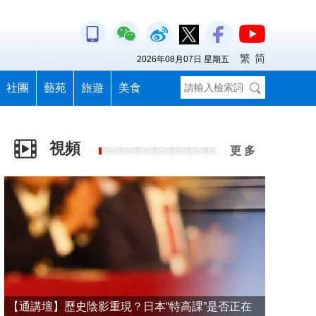
繁
简
2026年08月07日 星期五
社團
藝苑
旅遊
美食
視頻
更 多
【通講壇】歷史陰影重現？日本“特高課”是否正在