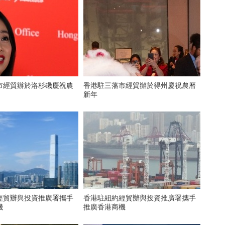
市經貿辦於洛杉磯慶祝農
香港駐三藩市經貿辦於得州慶祝農曆
新年
約經貿辦與投資推廣署攜手
​香港駐紐約經貿辦與投資推廣署攜手
機
推廣香港商機