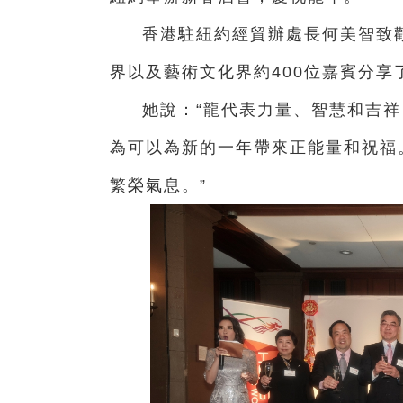
香港駐紐約經貿辦處長何美智致
界以及藝術文化界約400位嘉賓分享
她說：“龍代表力量、智慧和吉
為可以為新的一年帶來正能量和祝福
繁榮氣息。”