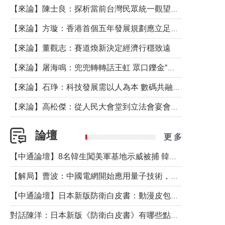
【來論】陳士良：探析當前台灣民眾統一觀望心態的深層成因
【來論】方璇：香港首個五年發展規劃應立足民生務實前行
【來論】董觀志：賽道煥新決定經濟行穩致遠
【來論】屠海鳴：兜兜轉轉話王虹 眾口鑠金“一邊倒”
【來論】石琤：科技發展需以人為本 數碼共融不應讓長者放棄傳統生活方式
【來論】高松傑：從人民大會堂到立法會宴會廳——香港管治新範式的完整拼圖
論壇
更 多
【中通論壇】8名韓生闖美軍基地示威被捕 韓國年輕人反美情緒從何而來？
【解局】曹波：中國電網開始應用量子技術，以後會不再停電嗎？
【中通論壇】日本新版防衛白皮書：動漫皮包藏不住軍國野心
對話陳洋：日本新版《防衛白皮書》有哪些點值得警惕？