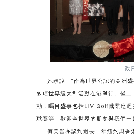
政
她續說：“作為世界公認的亞洲
多項世界級大型活動在港舉行。僅二
動，矚目盛事包括LIV Golf職業
球賽等。歡迎全世界的朋友與我們一
何美智亦談到過去一年紐約與香