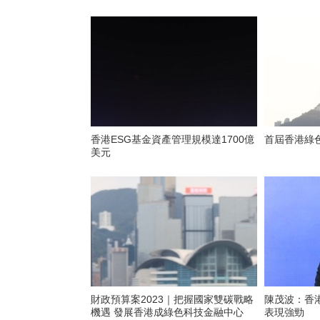
香港ESG基金資產管理規模達1700億
首屆香港綠
美元
財政預算案2023｜把握國家雙碳戰略
陳茂波：香
機遇 發展香港成綠色科技金融中心
表現強勁