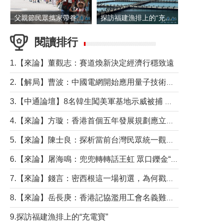
父親節民眾攜家帶眷出遊
探訪福建漁排上的“充電寶”
閱讀排行
1.【來論】董觀志：賽道煥新決定經濟行穩致遠
2.【解局】曹波：中國電網開始應用量子技術，以後會不再停電嗎？
3.【中通論壇】8名韓生闖美軍基地示威被捕 韓國年輕人反美情緒從何而來？
4.【來論】方璇：香港首個五年發展規劃應立足民生務實前行
5.【來論】陳士良：探析當前台灣民眾統一觀望心態的深層成因
6.【來論】屠海鳴：兜兜轉轉話王虹 眾口鑠金“一邊倒”
7.【來論】錢言：密西根這一場初選，為何戳中了兩黨最痛的神經？
8.【來論】岳長庚：香港記協濫用工會名義難逃法律制裁
9.探訪福建漁排上的“充電寶”