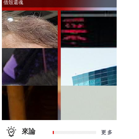
借殼還魂
來論
更 多