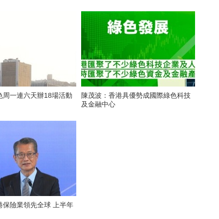
色周一連六天辦18場活動
陳茂波：香港具優勢成國際綠色科技
及金融中心
港保險業領先全球 上半年