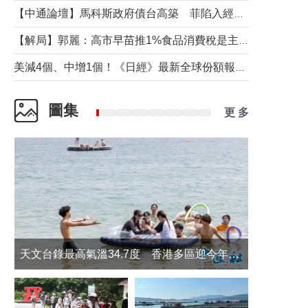
【中通論壇】馬科斯政府債台高築 菲陷入經濟困境與南海對抗惡循環？
【解局】郭麗：高市早苗推1%食品消費稅是主動作為還是被迫“飲鴆止渴”
美減4個、中增1個！《日經》最新全球份額報告透露了什麼？
圖集
更 多
天文台錄最高氣溫34.7度 香港多區迎今年最熱一天