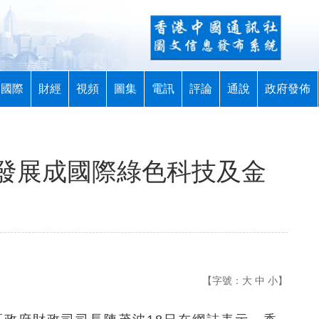
國際
財經
視頻
圖集
電訊
評論
通說
政府發佈
發展成國際綠色科技及金
【字號：
大
中
小
】