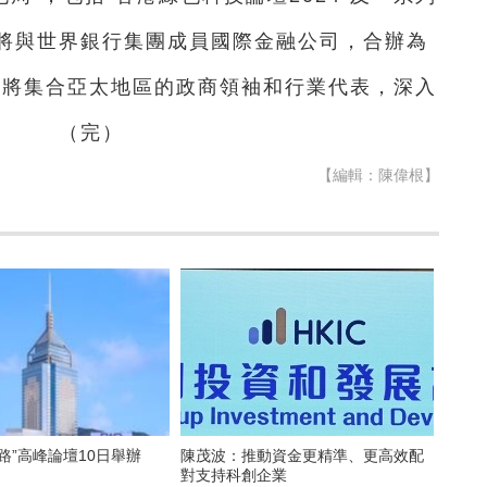
將與世界銀行集團成員國際金融公司，合辦為
壇將集合亞太地區的政商領袖和行業代表，深入
題。 （完）
【編輯：陳偉根】
路”高峰論壇10日舉辦
陳茂波：推動資金更精準、更高效配
對支持科創企業