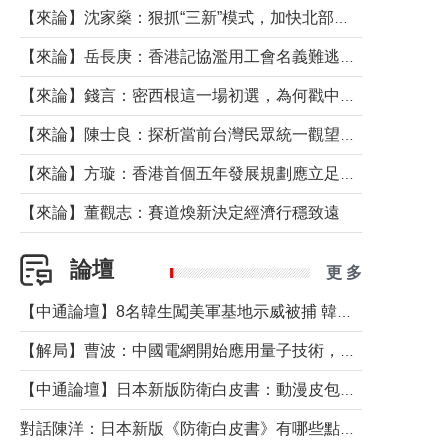
【來論】沈家燊：狠抓“三新”模式，加快北部都會區建設
【來論】岳長庚：香港記協濫用工會名義難逃法律制裁
【來論】錢言：密西根這一場初選，為何戳中了兩黨最痛的神經？
【來論】陳士良：探析當前台灣民眾統一觀望心態的深層成因
【來論】方璇：香港首個五年發展規劃應立足民生務實前行
【來論】董觀志：賽道煥新決定經濟行穩致遠
論壇
更 多
【中通論壇】8名韓生闖美軍基地示威被捕 韓國年輕人反美情緒從何而來？
【解局】曹波：中國電網開始應用量子技術，以後會不再停電嗎？
【中通論壇】日本新版防衛白皮書：動漫皮包藏不住軍國野心
對話陳洋：日本新版《防衛白皮書》有哪些點值得警惕？