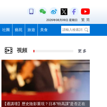
繁
简
2026年08月09日 星期日
社團
藝苑
旅遊
美食
視頻
更 多
【通講壇】歷史陰影重現？日本“特高課”是否正在