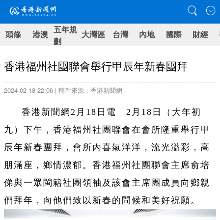
五年規
頭條
港澳
大灣區
台灣
內地
國際
財經
劃
香港福州社團聯會舉行甲辰年新春團拜
2024-02-18 22:06 | 稿件來源：香港新聞網
香港新聞網2月18日電 2月18日（大年初
九）下午，香港福州社團聯會在會所隆重舉行甲
辰年新春團拜，會所內喜氣洋洋，流光溢彩，高
朋滿座，鄉情濃郁。香港福州社團聯會主席俞培
俤與一眾閩籍社團領袖及該會主席團成員向鄉親
們拜年，向他們致以新春的問候和美好祝願。