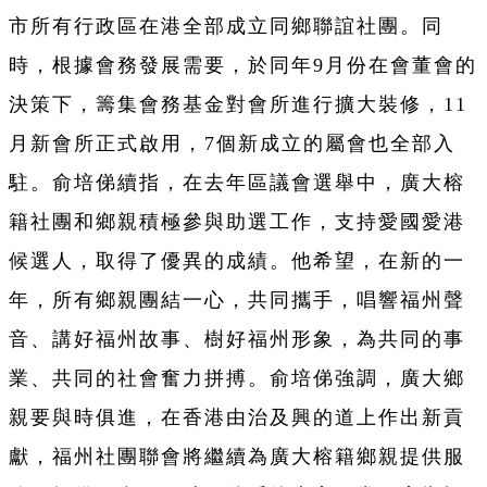
市所有行政區在港全部成立同鄉聯誼社團。同
時，根據會務發展需要，於同年9月份在會董會的
決策下，籌集會務基金對會所進行擴大裝修，11
月新會所正式啟用，7個新成立的屬會也全部入
駐。俞培俤續指，在去年區議會選舉中，廣大榕
籍社團和鄉親積極參與助選工作，支持愛國愛港
候選人，取得了優異的成績。他希望，在新的一
年，所有鄉親團結一心，共同攜手，唱響福州聲
音、講好福州故事、樹好福州形象，為共同的事
業、共同的社會奮力拼搏。俞培俤強調，廣大鄉
親要與時俱進，在香港由治及興的道上作出新貢
獻，福州社團聯會將繼續為廣大榕籍鄉親提供服