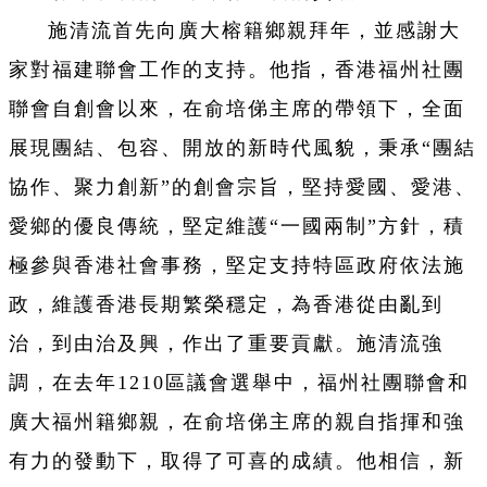
施清流首先向廣大榕籍鄉親拜年，並感謝大
家對福建聯會工作的支持。他指，香港福州社團
聯會自創會以來，在俞培俤主席的帶領下，全面
展現團結、包容、開放的新時代風貌，秉承“團結
協作、聚力創新”的創會宗旨，堅持愛國、愛港、
愛鄉的優良傳統，堅定維護“一國兩制”方針，積
極參與香港社會事務，堅定支持特區政府依法施
政，維護香港長期繁榮穩定，為香港從由亂到
治，到由治及興，作出了重要貢獻。施清流強
調，在去年1210區議會選舉中，福州社團聯會和
廣大福州籍鄉親，在俞培俤主席的親自指揮和強
有力的發動下，取得了可喜的成績。他相信，新