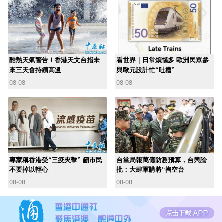
酷熱天氣警告！香港天文台指未
看世界｜日常煩惱多 歐洲民眾參
來三天會持續高溫
與歐元設計忙“吐槽”
08-08
08-08
專家稱香港受“三疫夾擊” 籲市民
台當局報萬億防務預算，台輿論
不要掉以輕心
批：大肆軍購將“掏空台
08-08
08-08