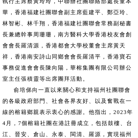
執行主席蔡黃玲玲，中聯辦社團聯絡部處長童本
華，香港福建社團聯會副主席藍建平、鄭亞玲、
林智彬、林千翔，香港福建社團聯會常務副秘書
長兼總幹事周珊珊，南方醫科大學香港校友會創
會會長羅清源，香港都會大學校董會主席黃天
祥，香港南安詩山同鄉會會長羅清平，香港寶石
事務促進會會長陳向陽，華榕集團有限公司辦公
室主任張積靈等出席團拜活動。
俞培俤向一直以來關心和支持福州社團聯會
的各級政府部門、社會各界友好、以及奮戰在一
線的榕籍鄉親表示衷心的感謝。他指出，2023年
4月，7個榕籍社團在港註冊成立，包括鼓樓、台
江、晉安、倉山、永泰、閩清、羅源，實現福州