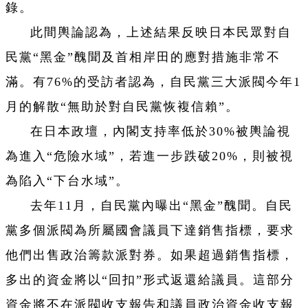
錄。
此間輿論認為，上述結果反映日本民眾對自
民黨“黑金”醜聞及首相岸田的應對措施非常不
滿。有76%的受訪者認為，自民黨三大派閥今年1
月的解散“無助於對自民黨恢複信賴”。
在日本政壇，內閣支持率低於30%被輿論視
為進入“危險水域”，若進一步跌破20%，則被視
為陷入“下台水域”。
去年11月，自民黨內曝出“黑金”醜聞。自民
黨多個派閥為所屬國會議員下達銷售指標，要求
他們出售政治籌款派對券。如果超過銷售指標，
多出的資金將以“回扣”形式返還給議員。這部分
資金將不在派閥收支報告和議員政治資金收支報