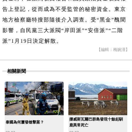
告上登記，從而成為不受監管的秘密資金。東京
地方檢察廳特搜部隨後介入調查。受“黑金”醜聞
影響，自民黨三大派閥“岸田派”“安倍派”“二階
派”1月19日決定解散。
【編輯：梅婉潼】
相關新聞
挪威斯瓦爾巴群島發現十餘起馴
泰國為何屢發槍擊案？
鹿異常死亡