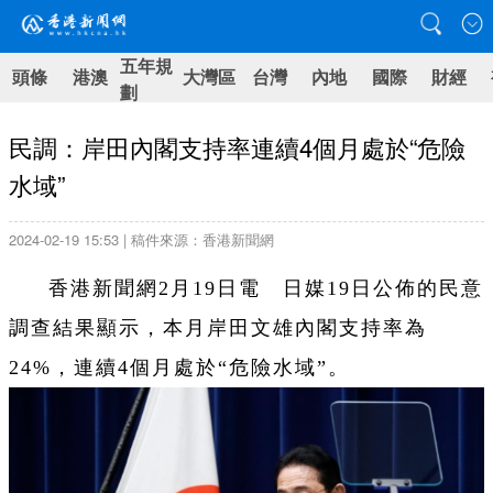
五年規
頭條
港澳
大灣區
台灣
內地
國際
財經
劃
民調：岸田內閣支持率連續4個月處於“危險
水域”
2024-02-19 15:53 | 稿件來源：香港新聞網
香港新聞網2月19日電 日媒19日公佈的民意
調查結果顯示，本月岸田文雄內閣支持率為
24%，連續4個月處於“危險水域”。