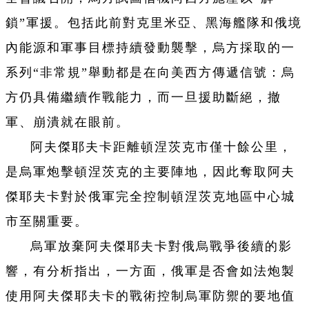
鎖”軍援。包括此前對克里米亞、黑海艦隊和俄境
內能源和軍事目標持續發動襲擊，烏方採取的一
系列“非常規”舉動都是在向美西方傳遞信號：烏
方仍具備繼續作戰能力，而一旦援助斷絕，撤
軍、崩潰就在眼前。
阿夫傑耶夫卡距離頓涅茨克市僅十餘公里，
是烏軍炮擊頓涅茨克的主要陣地，因此奪取阿夫
傑耶夫卡對於俄軍完全控制頓涅茨克地區中心城
市至關重要。
烏軍放棄阿夫傑耶夫卡對俄烏戰爭後續的影
響，有分析指出，一方面，俄軍是否會如法炮製
使用阿夫傑耶夫卡的戰術控制烏軍防禦的要地值