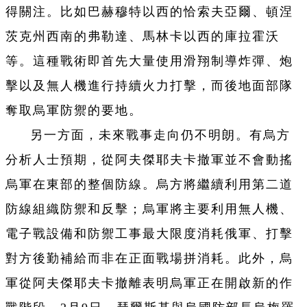
得關注。比如巴赫穆特以西的恰索夫亞爾、頓涅
茨克州西南的弗勒達、馬林卡以西的庫拉霍沃
等。這種戰術即首先大量使用滑翔制導炸彈、炮
擊以及無人機進行持續火力打擊，而後地面部隊
奪取烏軍防禦的要地。
另一方面，未來戰事走向仍不明朗。有烏方
分析人士預期，從阿夫傑耶夫卡撤軍並不會動搖
烏軍在東部的整個防線。烏方將繼續利用第二道
防線組織防禦和反擊；烏軍將主要利用無人機、
電子戰設備和防禦工事最大限度消耗俄軍、打擊
對方後勤補給而非在正面戰場拼消耗。此外，烏
軍從阿夫傑耶夫卡撤離表明烏軍正在開啟新的作