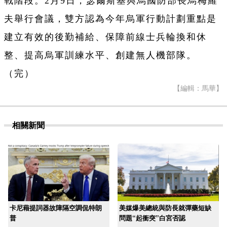
戰階段。2月9日，瑟爾斯基與烏國防部長烏梅羅
夫舉行會議，雙方認為今年烏軍行動計劃重點是
建立有效的後勤補給、保障前線士兵輪換和休
整、提高烏軍訓練水平、創建無人機部隊。
（完）
【編輯：馬華】
相關新聞
卡尼藉提詞器故障隔空調侃特朗
美媒爆美總統與防長就彈藥短缺
普
問題“起衝突”白宮否認