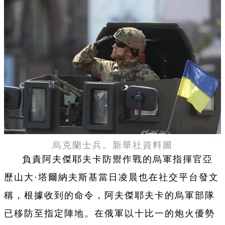
烏克蘭士兵。新華社資料圖
負責阿夫傑耶夫卡防禦作戰的烏軍指揮官亞
歷山大·塔爾納夫斯基當日凌晨也在社交平台發文
稱，根據收到的命令，阿夫傑耶夫卡的烏軍部隊
已移防至指定陣地。在俄軍以十比一的炮火優勢