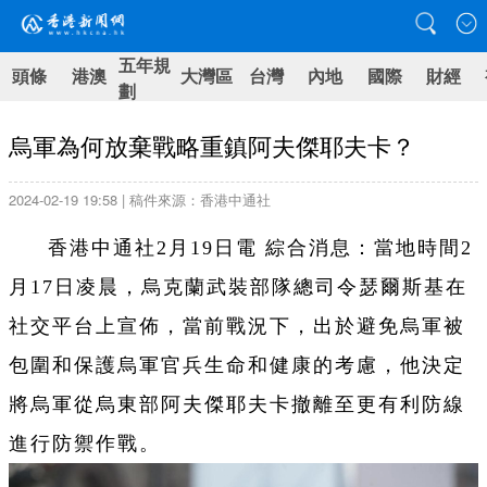
五年規
頭條
港澳
大灣區
台灣
內地
國際
財經
劃
烏軍為何放棄戰略重鎮阿夫傑耶夫卡？
2024-02-19 19:58 | 稿件來源：香港中通社
香港中通社2月19日電 綜合消息：當地時間2
月17日凌晨，烏克蘭武裝部隊總司令瑟爾斯基在
社交平台上宣佈，當前戰況下，出於避免烏軍被
包圍和保護烏軍官兵生命和健康的考慮，他決定
將烏軍從烏東部阿夫傑耶夫卡撤離至更有利防線
進行防禦作戰。