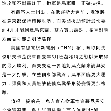
進攻和不斷轟炸下，撤軍是烏軍唯一正確抉擇。
有觀察人士指出，在俄羅斯大選前，俄軍將
在烏東部保持積極攻勢，而美國援助預計最快要
到4月才能到達烏克蘭。雙方實力懸殊，撤軍對烏
方而言可能是明智選擇。
美國有線電視新聞網（CNN）稱，奪取阿夫
傑耶夫卡是俄軍自去年5月巴赫穆特之戰以來取得
的最大勝利。而失去這一要地對烏克蘭來說無疑
是一大打擊。在整個東部戰線，烏軍面臨更大壓
力，彈藥和人員短缺使俄烏戰爭形勢變得更加複
雜。
值得一提的是，烏方宣布撤軍恰逢慕尼黑安
全會議召開，烏方試圖借機向西方施壓以“解