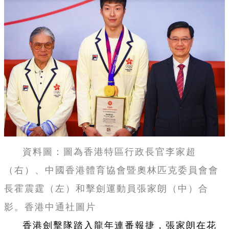
資料圖：圖為香港特區行政長官李家超
（右）、中國香港體育協會暨奧林匹克委員會會
長霍震霆（左）和擊劍運動員張家朗（中）合
影。香港中通社圖片
香港劍擊隊踏入龍年連番報捷，張家朗在花