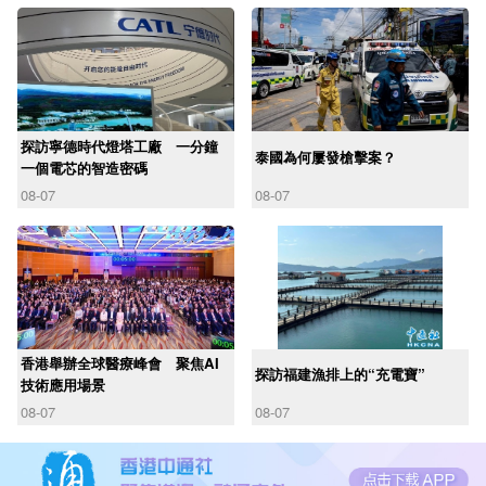
探訪寧德時代燈塔工廠 一分鐘
泰國為何屢發槍擊案？
一個電芯的智造密碼
08-07
08-07
香港舉辦全球醫療峰會 聚焦AI
探訪福建漁排上的“充電寶”
技術應用場景
08-07
08-07