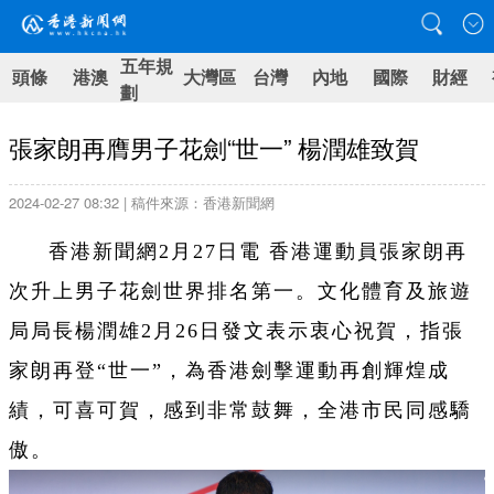
五年規
頭條
港澳
大灣區
台灣
內地
國際
財經
劃
張家朗再膺男子花劍“世一” 楊潤雄致賀
2024-02-27 08:32 | 稿件來源：香港新聞網
香港新聞網2月27日電 香港運動員張家朗再
次升上男子花劍世界排名第一。文化體育及旅遊
局局長楊潤雄2月26日發文表示衷心祝賀，指張
家朗再登“世一”，為香港劍擊運動再創輝煌成
績，可喜可賀，感到非常鼓舞，全港市民同感驕
傲。