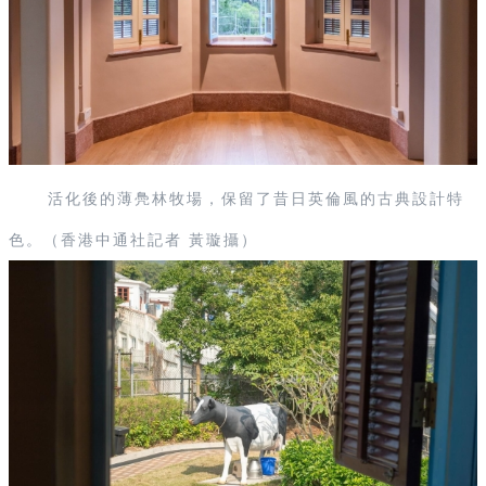
活化後的薄鳧林牧場，保留了昔日英倫風的古典設計特
色。（香港中通社記者 黃璇攝）