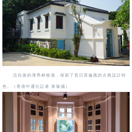
活化後的薄鳧林牧場，保留了昔日英倫風的古典設計特
色。（香港中通社記者 黃璇攝）