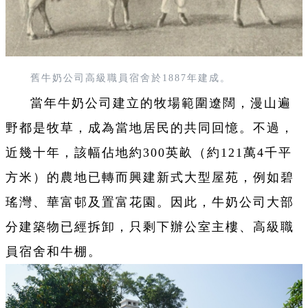
舊牛奶公司高級職員宿舍於1887年建成。
當年牛奶公司建立的牧場範圍遼闊，漫山遍
野都是牧草，成為當地居民的共同回憶。不過，
近幾十年，該幅佔地約300英畝（約121萬4千平
方米）的農地已轉而興建新式大型屋苑，例如碧
瑤灣、華富邨及置富花園。因此，牛奶公司大部
分建築物已經拆卸，只剩下辦公室主樓、高級職
員宿舍和牛棚。