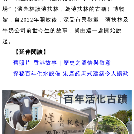
場”（薄鳧林讀薄扶林，為薄扶林的古稱）博物
館，自2022年開放後，深受市民歡迎。薄扶林及
牛奶公司前世今生的故事，就由這一處開始說
起。
【延伸閱讀】
舊照片·香港故事｜歷史之溫情與敬意
探秘百年供水設備 港產羅馬式建築令人讚歎