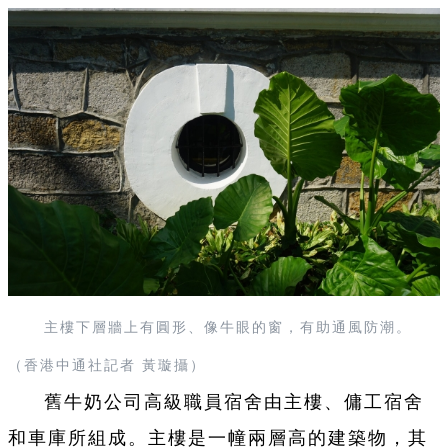
主樓下層牆上有圓形、像牛眼的窗，有助通風防潮。
（香港中通社記者 黃璇攝）
舊牛奶公司高級職員宿舍由主樓、傭工宿舍
和車庫所組成。主樓是一幢兩層高的建築物，其