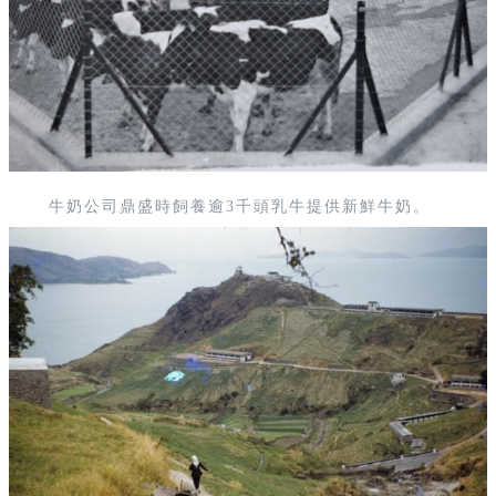
牛奶公司鼎盛時飼養逾3千頭乳牛提供新鮮牛奶。