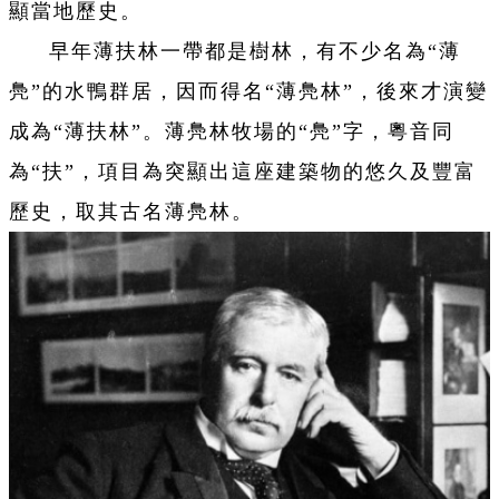
顯當地歷史。
早年薄扶林一帶都是樹林，有不少名為“薄
鳧”的水鴨群居，因而得名“薄鳧林”，後來才演變
成為“薄扶林”。薄鳧林牧場的“鳧”字，粵音同
為“扶”，項目為突顯出這座建築物的悠久及豐富
歷史，取其古名薄鳧林。