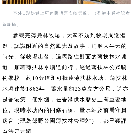
室外L形斜道上可遠眺博寮海峽景致。（香港中通社記者
黃璇攝）
參觀完薄鳧林牧場，大家不妨到牧場周邊逛
逛，認識附近的自然風光及故事，消磨大半天的
時光。從牧場出發，過馬路往對面的薄扶林水塘
道，順著薄扶林水塘道前行，經過薄扶林公眾騎
術學校，約10分鐘即可抵達薄扶林水塘。薄扶林
水塘建於1863年，蓄水量約23萬立方公尺，這亦
是香港第一個水塘，在香港供水歷史上有重要地
位。現時水塘內的四條石橋、量水站及前看守員
房舍（現為郊野公園薄扶林管理站），都已獲評
為法定古蹟。