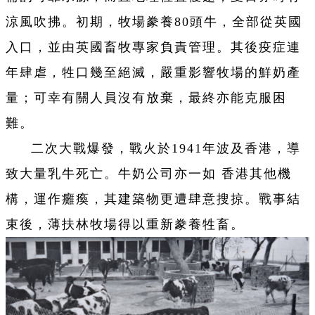
涼風吹拂。初期，牧場豢養80頭牛，全部從英國
入口，並由英國畜牧專家負責管理。其後疫症連
年肆虐，牲口幾至絕滅，嚴重影響牧場的鮮奶產
量；可幸有關人員沒有放棄，最終亦能克服困
難。
二次大戰爆發，戰火於1941年波及香港，導
致大量乳牛死亡。牛奶公司亦一如 香港其他機
構，運作癱瘓，其建築物更遭肆意搜掠。戰事結
束後，薄扶林牧場得以重新豢養牲畜。