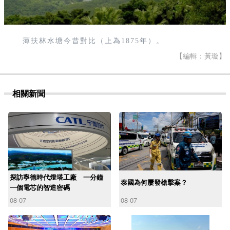
薄扶林水塘今昔對比（上為1875年）。
【編輯：黃璇】
相關新聞
探訪寧德時代燈塔工廠 一分鐘
泰國為何屢發槍擊案？
一個電芯的智造密碼
08-07
08-07