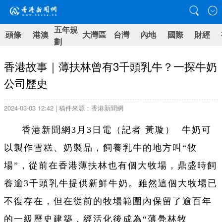
五年規
頭條
港澳
大灣區
台灣
內地
國際
財經
劃
香港故事｜薄扶林曾有3千頭乳牛？一探牛奶
公司歷史
2024-03-03 12:42 | 稿件來源：香港新聞網
香港新聞網3月3日電（記者 黃璇） 牛奶可
以製作雪糕、奶製品，飼養乳牛的地方叫“牧
場”，從前在香港薄扶林也有個大牧場，鼎盛時飼
養逾3千頭乳牛提供新鮮牛奶。雖然這個大牧場已
不復存在，但在從前的牧場範圍內保留了逾百年
的一級歷史建築，經活化後成為“薄鳧林牧