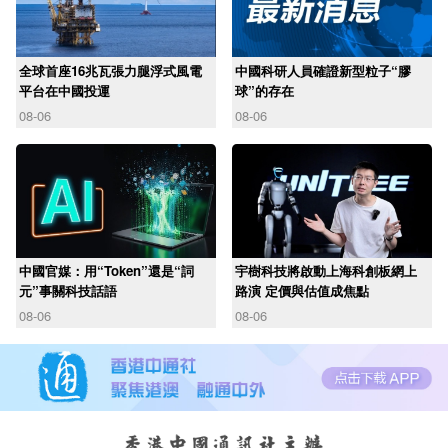
全球首座16兆瓦張力腿浮式風電
中國科研人員確證新型粒子“膠
平台在中國投運
球”的存在
08-06
08-06
中國官媒：用“Token”還是“詞
宇樹科技將啟動上海科創板網上
元”事關科技話語
路演 定價與估值成焦點
08-06
08-06