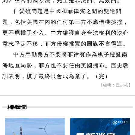
約》在內的國際法，完全是非法的、無效的。
仁愛礁問題是中國和菲律賓之間的雙邊問
題，包括美國在內的任何第三方不應借機挑撥，
更不應插手介入。中方維護自身合法權利的決心
意志堅定不移，菲方侵權挑釁的圖謀不會得逞。
中方奉勸美方不要將菲律賓作為棋子攪亂南
海地區局勢，菲方也不要任由美國擺布。歷史教
訓表明，棋子最終只會成為棄子。（完）
【編輯：丘志彬】
相關新聞