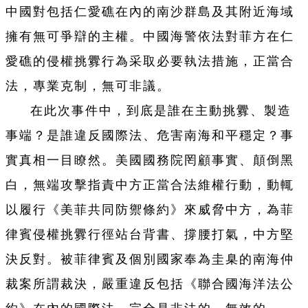
中國對包括仁愛礁在內的南沙群島及其附近海域
擁有無可爭辯的主權。中國海警依法對菲方在仁
愛礁的侵權挑釁行為采取必要執法措施，正當合
法，專業克制，無可非議。
在此次事件中，到底是誰在主動挑釁、製造
事端？是誰違反國際法、危害南海和平穩定？事
實真相一目瞭然。美國國務院罔顧事實、顛倒黑
白，無端攻擊指責中方正當合法維權行動，動輒
以履行《美菲共同防禦條約》來威脅中方，為菲
律賓侵權挑釁行徑站台背書、撐腰打氣，中方堅
決反對。被菲律賓及個別國家奉為圭臬的南海仲
裁案所謂裁決，嚴重違反包括《聯合國海洋法公