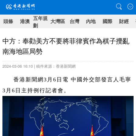
五年規
頭條
港澳
大灣區
台灣
內地
國際
財經
劃
中方：奉勸美方不要將菲律賓作為棋子攪亂
南海地區局勢
2024-03-06 16:10 | 稿件來源：香港新聞網
香港新聞網3月6日電 中國外交部發言人毛寧
3月6日主持例行記者會。