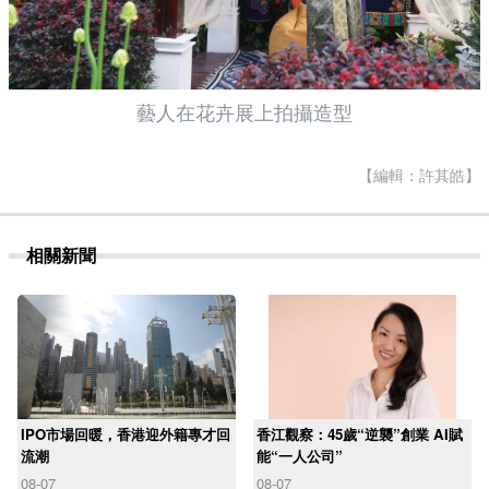
藝人在花卉展上拍攝造型
【編輯：許其皓】
相關新聞
IPO市場回暖，香港迎外籍專才回
香江觀察：45歲“逆襲”創業 AI賦
流潮
能“一人公司”
08-07
08-07