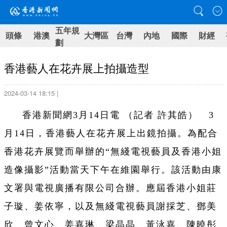
五年規
頭條
港澳
大灣區
台灣
內地
國際
財經
劃
香港藝人在花卉展上拍攝造型
2024-03-14 18:15 |
香港新聞網3月14日電
（記者 許其皓）
3
月14日，香港藝人在花卉展上出鏡拍攝。為配合
香港花卉展覽而舉辦的“無綫電視藝員及香港小姐
造像攝影”活動當天下午在維園舉行。該活動由康
文署與電視廣播有限公司合辦。應屆香港小姐莊
子璇、姜依寧，以及無綫電視藝員謝採芝、鄧美
欣、曾文心、姜嘉琳、梁晶晶、黃泳嘉、陳曉彤