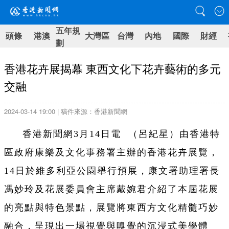
五年規
頭條
港澳
大灣區
台灣
內地
國際
財經
劃
香港花卉展揭幕 東西文化下花卉藝術的多元
交融
2024-03-14 19:00 | 稿件來源：香港新聞網
香港新聞網3月14日電 （呂紀星）由香港特
區政府康樂及文化事務署主辦的香港花卉展覽，
14日於維多利亞公園舉行預展，康文署助理署長
馮妙玲及花展委員會主席戴婉君介紹了本屆花展
的亮點與特色景點，展覽將東西方文化精髓巧妙
融合，呈現出一場視覺與嗅覺的沉浸式美學體