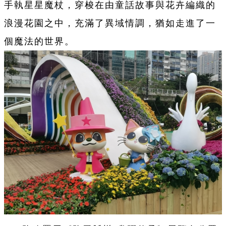
手執星星魔杖，穿梭在由童話故事與花卉編織的
浪漫花園之中，充滿了異域情調，猶如走進了一
個魔法的世界。