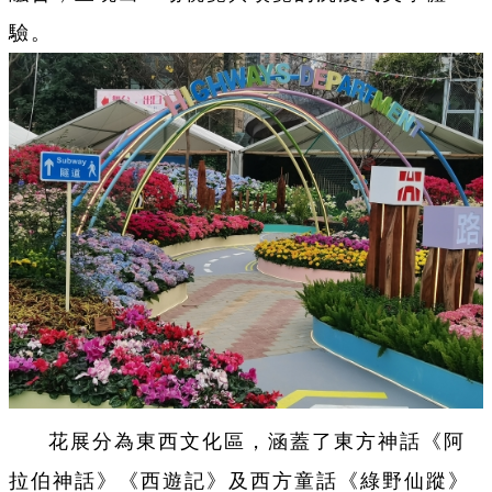
驗。
花展分為東西文化區，涵蓋了東方神話《阿
拉伯神話》《西遊記》及西方童話《綠野仙蹤》