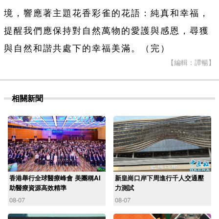
境，響應著主題花香彩雀的花語：純真和幸福，
提醒我們應保持對自然萬物的愛護與感恩，尋獲
與自然和諧共處下的幸福美滿。（完）
【編輯：譚暢】
相關新聞
香港舉行全球醫療峰會 美團稱AI
新皇崗口岸下周進行千人交通壓
助醫療資源高效精準
力測試
08-07
08-07