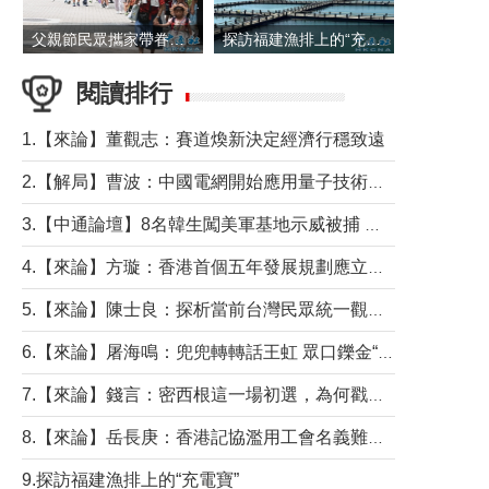
父親節民眾攜家帶眷出遊
探訪福建漁排上的“充電寶”
閱讀排行
1.【來論】董觀志：賽道煥新決定經濟行穩致遠
2.【解局】曹波：中國電網開始應用量子技術，以後會不再停電嗎？
3.【中通論壇】8名韓生闖美軍基地示威被捕 韓國年輕人反美情緒從何而來？
4.【來論】方璇：香港首個五年發展規劃應立足民生務實前行
5.【來論】陳士良：探析當前台灣民眾統一觀望心態的深層成因
6.【來論】屠海鳴：兜兜轉轉話王虹 眾口鑠金“一邊倒”
7.【來論】錢言：密西根這一場初選，為何戳中了兩黨最痛的神經？
8.【來論】岳長庚：香港記協濫用工會名義難逃法律制裁
9.探訪福建漁排上的“充電寶”