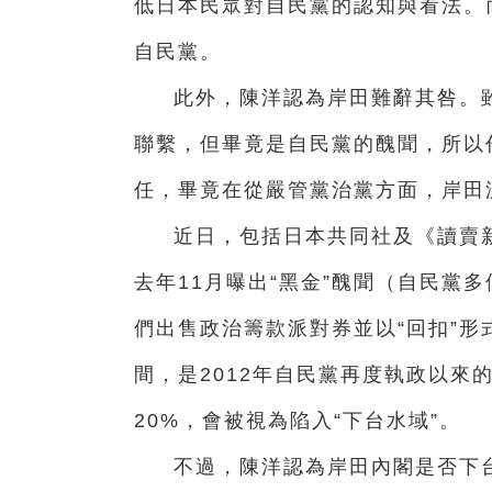
低日本民眾對自民黨的認知與看法。
自民黨。
此外，陳洋認為岸田難辭其咎。
聯繫，但畢竟是自民黨的醜聞，所以
任，畢竟在從嚴管黨治黨方面，岸田
近日，包括日本共同社及《讀賣
去年11月曝出“黑金”醜聞（自民黨
們出售政治籌款派對券並以“回扣”形
間，是2012年自民黨再度執政以來
20%，會被視為陷入“下台水域”。
不過，陳洋認為岸田內閣是否下台