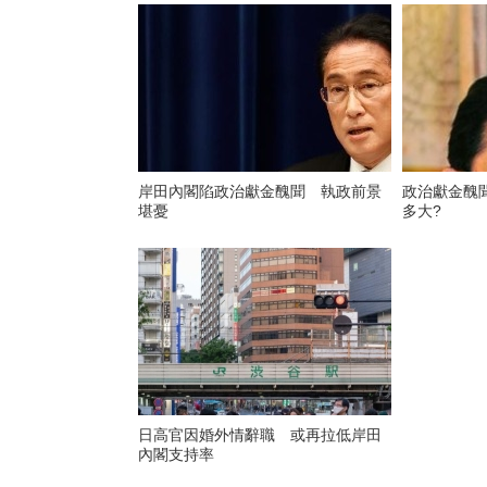
岸田內閣陷政治獻金醜聞 執政前景
政治獻金醜聞下 岸田文雄
堪憂
多大?
日高官因婚外情辭職 或再拉低岸田
內閣支持率