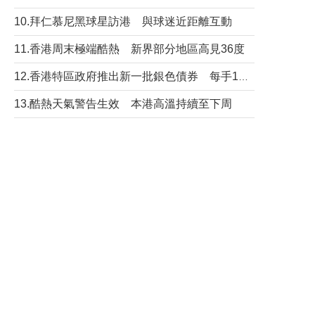
10.拜仁慕尼黑球星訪港 與球迷近距離互動
11.香港周末極端酷熱 新界部分地區高見36度
12.香港特區政府推出新一批銀色債券 每手1萬元保底息4.25厘
13.酷熱天氣警告生效 本港高溫持續至下周