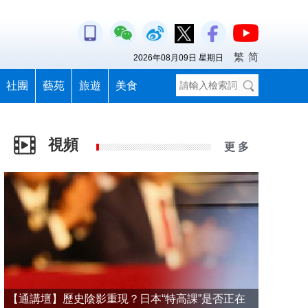
繁
简
2026年08月09日 星期日
社團
藝苑
旅遊
美食
視頻
更 多
【通講壇】歷史陰影重現？日本“特高課”是否正在