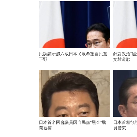
民調顯示超六成日本民眾希望自民黨
針對政治“黑
下野
文雄道歉
日本首名國會議員因自民黨“黑金”醜
日本首相欲
聞被捕
員管束