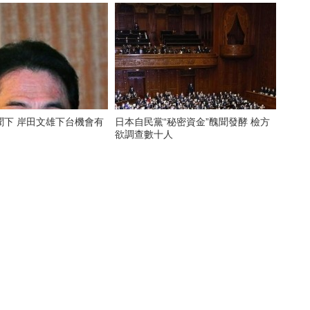
下台機會有
日本自民黨“秘密資金”醜聞發酵 檢方
欲調查數十人