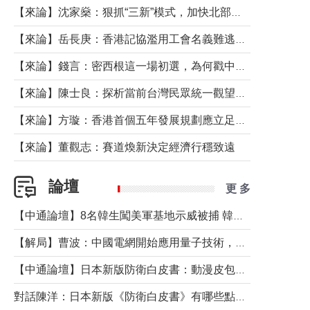
【來論】沈家燊：狠抓“三新”模式，加快北部都會區建設
【來論】岳長庚：香港記協濫用工會名義難逃法律制裁
【來論】錢言：密西根這一場初選，為何戳中了兩黨最痛的神經？
【來論】陳士良：探析當前台灣民眾統一觀望心態的深層成因
【來論】方璇：香港首個五年發展規劃應立足民生務實前行
【來論】董觀志：賽道煥新決定經濟行穩致遠
論壇
更 多
【中通論壇】8名韓生闖美軍基地示威被捕 韓國年輕人反美情緒從何而來？
【解局】曹波：中國電網開始應用量子技術，以後會不再停電嗎？
【中通論壇】日本新版防衛白皮書：動漫皮包藏不住軍國野心
對話陳洋：日本新版《防衛白皮書》有哪些點值得警惕？