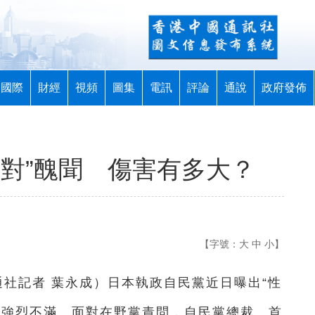
國際
財經
視頻
圖集
電訊
評論
通說
政府發佈
派對”醜聞 傷害有多大？
【字號：
大
中
小
】
通社記者 葉永成）日本執政自民黨近日曝出“性
營強烈不滿。面對在野黨責問，自民黨總裁、首