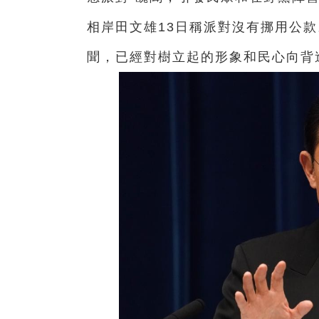
相岸田文雄13日稱派對沒有挪用公
聞，已經對樹立起的形象和民心向背