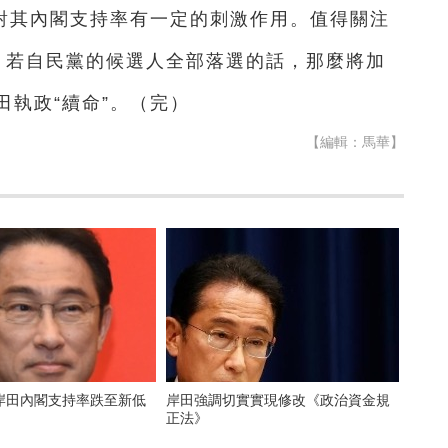
將對其內閣支持率有一定的刺激作用。值得關注
，若自民黨的候選人全部落選的話，那麼將加
執政“續命”。（完）
【編輯：馬華】
岸田內閣支持率跌至新低
岸田強調切實實現修改《政治資金規
正法》