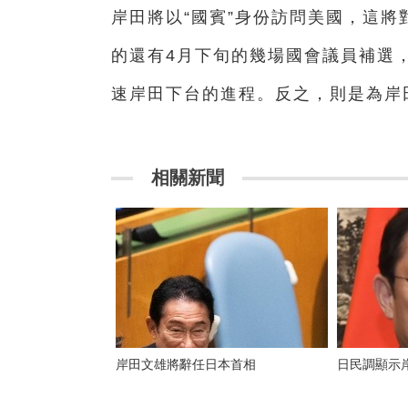
岸田將以“國賓”身份訪問美國，這
的還有4月下旬的幾場國會議員補選
速岸田下台的進程。反之，則是為岸田
相關新聞
岸田文雄將辭任日本首相
日民調顯示