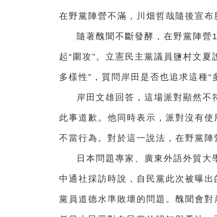
在野黨陣營不滿，川畑哲哉隨後宣布
隨著醜聞不斷發酵，在野黨陣營
起“圍攻”。立憲民主黨議員鹽村文夏
多樣性”，質問岸田是否也追求這種“
岸田文雄回答，這場派對顯然不符
此事道歉。他同時表示，派對沒有使
不當行為。對於這一說法，在野黨陣
日本問題專家、廣東外語外貿大
中通社採訪時說，自民黨此次被曝出
黨員道德水準敗壞的問題。醜聞會對