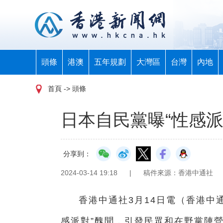
頭條
港澳
五年規劃
大灣區
台灣
內地
首頁
-> 頭條
日本自民黨曝“性感
分享到：
2024-03-14 19:18
|
稿件來源：香港中通社
香港中通社3月14日電（香港中
感派對”醜聞，引發民眾和在野黨陣