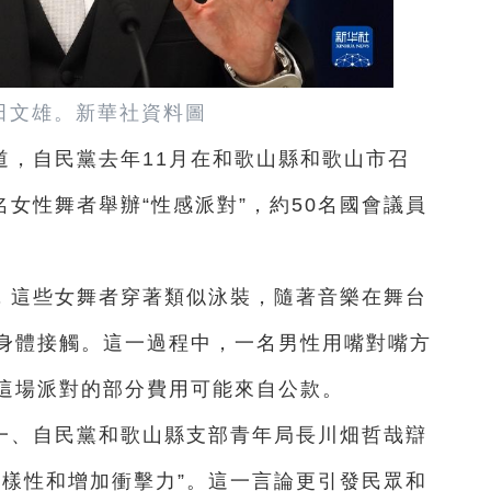
田文雄
。
新華社資料圖
道，自民黨去年11月在和歌山縣和歌山市召
名女性舞者舉辦“性感派對”，約50名國會議員
，這些女舞者穿著類似泳裝，隨著音樂在舞台
身體接觸。這一過程中，一名男性用嘴對嘴方
這場派對的部分費用可能來自公款。
一、自民黨和歌山縣支部青年局長川畑哲哉辯
多樣性和增加衝擊力”。這一言論更引發民眾和