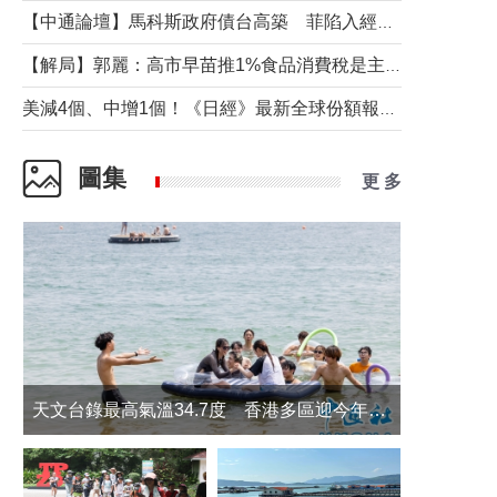
【中通論壇】馬科斯政府債台高築 菲陷入經濟困境與南海對抗惡循環？
【解局】郭麗：高市早苗推1%食品消費稅是主動作為還是被迫“飲鴆止渴”
美減4個、中增1個！《日經》最新全球份額報告透露了什麼？
圖集
更 多
天文台錄最高氣溫34.7度 香港多區迎今年最熱一天