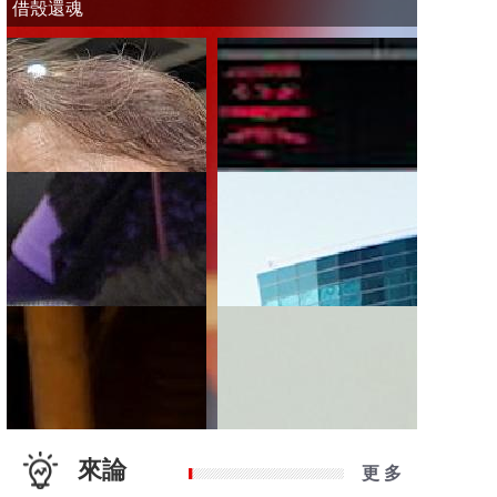
借殼還魂
來論
更 多