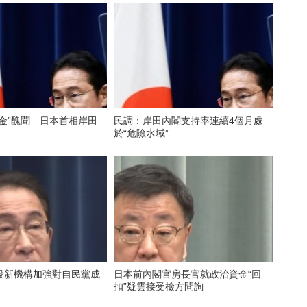
金”醜聞 日本首相岸田
民調：岸田內閣支持率連續4個月處
於“危險水域”
設新機構加強對自民黨成
日本前內閣官房長官就政治資金“回
扣”疑雲接受檢方問詢