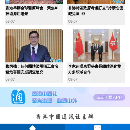
香港舉辦全球醫療峰會 聚焦AI
香港特區政府考慮訂立“持續性侵
技術應用場景
犯兒童”罪
08-07
08-07
鄧炳強：任何團體濫用職工會名
李家超晤東盟秘書長繼續深化雙
稱危害國安必調查追究
方多領域合作
08-07
08-07