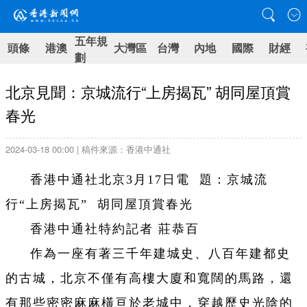
五年規
頭條
港澳
大灣區
台灣
內地
國際
財經
劃
北京見聞：京城流行“上房揭瓦” 胡同屋頂賞
春光
2024-03-18 00:00 | 稿件來源：香港中通社
香港中通社北京3月17日電 題：京城流
行“上房揭瓦” 胡同屋頂賞春光
香港中通社特約記者 莊恭百
作為一座有著三千年建城史、八百年建都史
的古城，北京不僅有高樓大廈和寬闊的馬路，還
有那些密密麻麻橫亘於老城中，穿越歷史光陰的