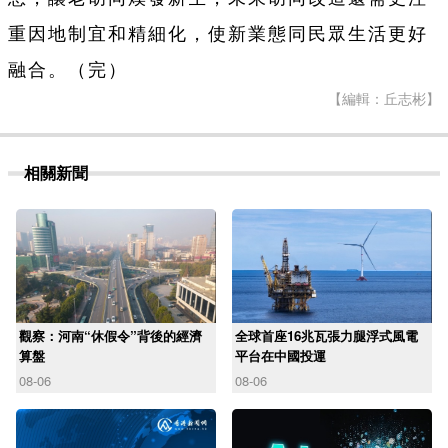
重因地制宜和精細化，使新業態同民眾生活更好
融合。（完）
【編輯：丘志彬】
相關新聞
觀察：河南“休假令”背後的經濟
全球首座16兆瓦張力腿浮式風電
算盤
平台在中國投運
08-06
08-06