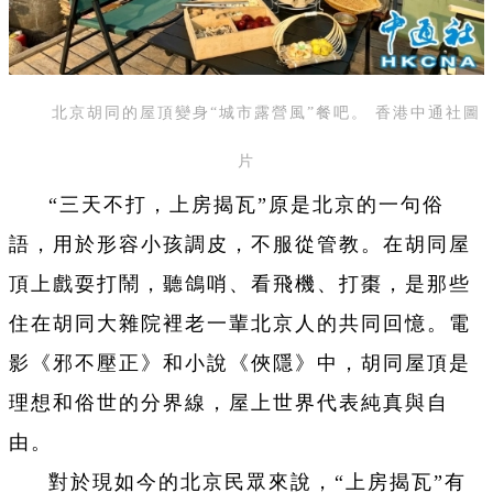
北京胡同的屋頂變身“城市露營風”餐吧。 香港中通社圖
片
“三天不打，上房揭瓦”原是北京的一句俗
語，用於形容小孩調皮，不服從管教。在胡同屋
頂上戲耍打鬧，聽鴿哨、看飛機、打棗，是那些
住在胡同大雜院裡老一輩北京人的共同回憶。電
影《邪不壓正》和小說《俠隱》中，胡同屋頂是
理想和俗世的分界線，屋上世界代表純真與自
由。
對於現如今的北京民眾來說，“上房揭瓦”有