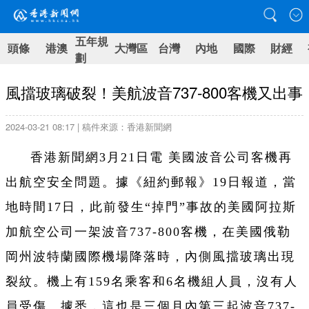
五年規
頭條
港澳
大灣區
台灣
內地
國際
財經
劃
風擋玻璃破裂！美航波音737-800客機又出事
2024-03-21 08:17 | 稿件來源：香港新聞網
香港新聞網3月21日電 美國波音公司客機再
出航空安全問題。據《紐約郵報》19日報道，當
地時間17日，此前發生“掉門”事故的美國阿拉斯
加航空公司一架波音737-800客機，在美國俄勒
岡州波特蘭國際機場降落時，內側風擋玻璃出現
裂紋。機上有159名乘客和6名機組人員，沒有人
員受傷。據悉，這也是三個月內第三起波音737-