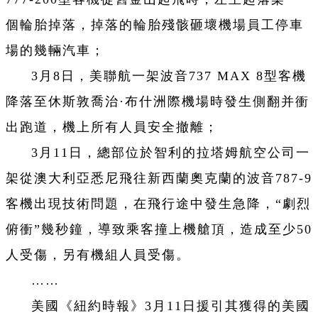
個輪胎掉落，掉落的輪胎殘骸砸壞機場員工停車
場的幾輛汽車；
3月8日，美聯航一架波音737 MAX 8型客機
降落至休斯敦喬治·布什洲際機場時發生側翻并衝
出跑道，機上所有人員安全撤離；
3月11日，總部位於智利的拉塔姆航空公司一
架從澳大利亞悉尼飛往新西蘭奧克蘭的波音787-9
客機出現技術問題，在飛行途中發生急降，“劇烈
俯衝”幾秒鐘，導致乘客撞上機艙頂，造成至少50
人受傷，另有機組人員受傷。
……
美國《紐約時報》3月11日援引其獲得的美國