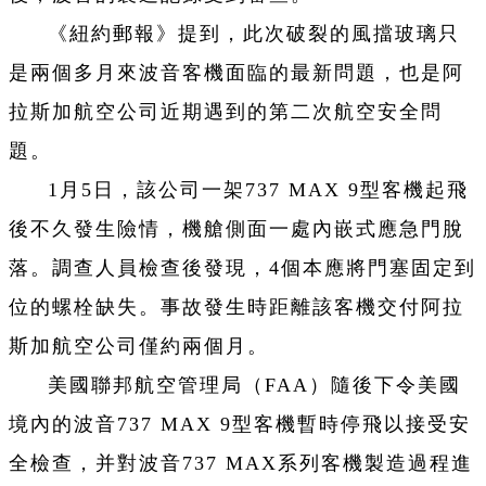
《紐約郵報》提到，此次破裂的風擋玻璃只
是兩個多月來波音客機面臨的最新問題，也是阿
拉斯加航空公司近期遇到的第二次航空安全問
題。
1月5日，該公司一架737 MAX 9型客機起飛
後不久發生險情，機艙側面一處內嵌式應急門脫
落。調查人員檢查後發現，4個本應將門塞固定到
位的螺栓缺失。事故發生時距離該客機交付阿拉
斯加航空公司僅約兩個月。
美國聯邦航空管理局（FAA）隨後下令美國
境內的波音737 MAX 9型客機暫時停飛以接受安
全檢查，并對波音737 MAX系列客機製造過程進