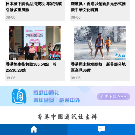
日本擬下調食品消費稅 專家指或
羅淑佩：香港以創新多元形式推
引發多重風險
廣中華文化瑰寶
08-06
08-06
香港恒生指數跌385.54點 報
香港周末極端酷熱 新界部分地
25530.28點
區高見36度
08-06
08-06