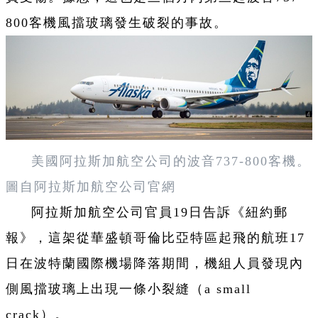
800客機風擋玻璃發生破裂的事故。
美國阿拉斯加航空公司的波音737-800客機。
圖自阿拉斯加航空公司官網
阿拉斯加航空公司官員19日告訴《紐約郵
報》，這架從華盛頓哥倫比亞特區起飛的航班17
日在波特蘭國際機場降落期間，機組人員發現內
側風擋玻璃上出現一條小裂縫（a small
crack）。