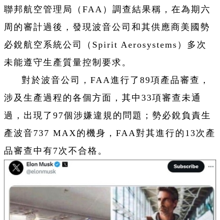
聯邦航空管理局（FAA）調查結果稱，在為期六
周的審計過後，發現波音公司和其供應商美國勢
必銳航空系統公司（Spirit Aerosystems）多次
未能遵守生產質量控制要求。
對於波音公司，FAA進行了89項產品審查，
涉及生產過程的各個方面，其中33項審查未通
過，出現了97個涉嫌違規的問題；勢必銳負責生
產波音737 MAX的機身，FAA對其進行的13次產
品審查中有7次不合格。