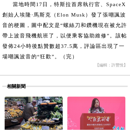
當地時間17日，特斯拉首席執行官、SpaceX
創始人埃隆·馬斯克（Elon Musk）發了張嘲諷波
音的梗圖，圖中配文是“螺絲刀和鑽機現在被允許
帶上波音飛機航班了，以便乘客協助維修”。該帖
發佈24小時後點贊數超37.5萬，評論區出現了一
場嘲諷波音的“狂歡”。（完）
【編輯：許豐悅】
相關新聞