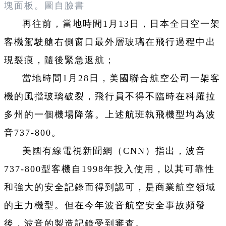
塊面板。圖自臉書
再往前，當地時間1月13日，日本全日空一架
客機駕駛艙右側窗口最外層玻璃在飛行過程中出
現裂痕，隨後緊急返航；
當地時間1月28日，美國聯合航空公司一架客
機的風擋玻璃破裂，飛行員不得不臨時在科羅拉
多州的一個機場降落。上述航班執飛機型均為波
音737-800。
美國有線電視新聞網（CNN）指出，波音
737-800型客機自1998年投入使用，以其可靠性
和強大的安全記錄而得到認可，是商業航空領域
的主力機型。但在今年波音航空安全事故頻發
後，波音的製造記錄受到審查。