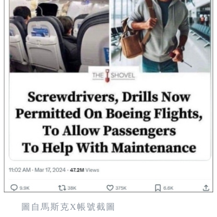
圖自
馬斯克
X帳號截圖