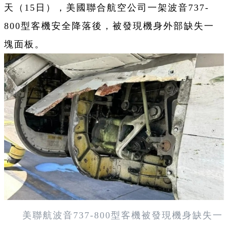
天（15日），美國聯合航空公司一架波音737-
800型客機安全降落後，被發現機身外部缺失一
塊面板。
美聯航波音737-800型客機被發現機身缺失一