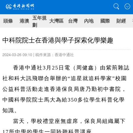
五年規
頭條
港澳
大灣區
台灣
內地
國際
財經
劃
中科院院士在香港與學子探索化學樂趣
2024-03-26 09:10 | 稿件來源：香港中通社
香港中通社3月25日電（周健鑫）由紫荊雜誌
社和科大訊飛聯合舉辦的“追星就追科學家”校園
公益科普活動走進香港保良局唐乃勤初中書院，
中國科學院院士馬大為給350多位學生科普化學
知識。
當天，學校禮堂座無虛席，保良局組織屬下
17所中學的學生一同聆聽科普講座。