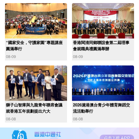
“國家安全，守護家園”專題講座
香港閩清同鄉聯誼會第二屆理事
圓滿舉行
會就職典禮圓滿舉辦
08-09
08-09
獅子山智庫與九龍青年聯席會議
2026滬港澳台青少年體育舞蹈交
就香港五年規劃提出六大
流活動舉行
08-08
08-08