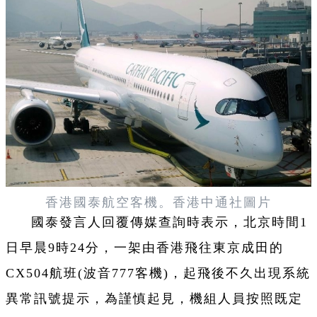
香港國泰航空客機。
香港中通社
圖片
國泰發言人回覆傳媒查詢時表示，北京時間1
日早晨9時24分，一架由香港飛往東京成田的
CX504航班(波音777客機)，起飛後不久出現系統
異常訊號提示，為謹慎起見，機組人員按照既定