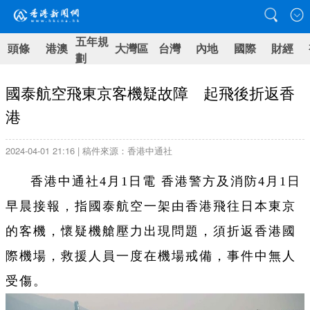
五年規
頭條
港澳
大灣區
台灣
內地
國際
財經
劃
國泰航空飛東京客機疑故障 起飛後折返香
港
2024-04-01 21:16 | 稿件來源：香港中通社
香港中通社4月1日電 香港警方及消防4月1日
早晨接報，指國泰航空一架由香港飛往日本東京
的客機，懷疑機艙壓力出現問題，須折返香港國
際機場，救援人員一度在機場戒備，事件中無人
受傷。