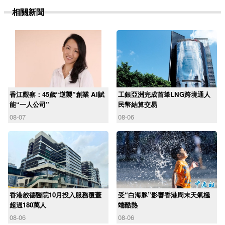
相關新聞
香江觀察：45歲“逆襲”創業 AI賦
工銀亞洲完成首筆LNG跨境通人
能“一人公司”
民幣結算交易
08-07
08-06
香港啟德醫院10月投入服務覆蓋
受“白海豚”影響香港周末天氣極
超過180萬人
端酷熱
08-06
08-06