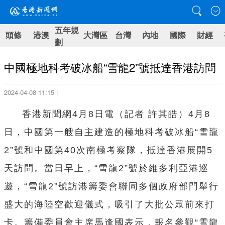
五年規
頭條
港澳
大灣區
台灣
內地
國際
財經
劃
中國極地科考破冰船“雪龍2”號抵達香港訪問
2024-04-08 11:15 |
香港新聞網4月8日電（記者 許其皓）
4月8
日，中國第一艘自主建造的極地科考破冰船“雪龍
2”號和中國第40次南極考察隊，抵達香港展開5
天訪問。當日早上，“雪龍2”號於維多利亞港巡
遊，“雪龍2”號訪港籌委會聯同多個政府部門舉行
盛大的海陸空歡迎儀式，吸引了大批公眾前來打
卡。籌備委員會主席馬逢國表示，報名參觀
“雪龍