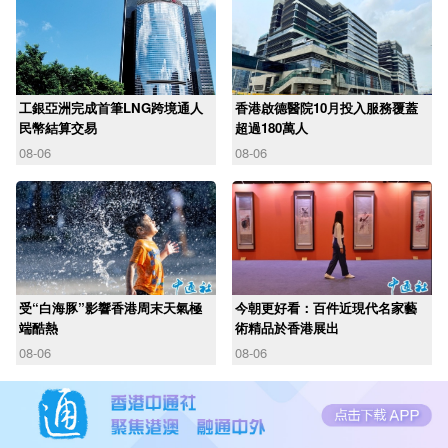
工銀亞洲完成首筆LNG跨境通人
香港啟德醫院10月投入服務覆蓋
民幣結算交易
超過180萬人
08-06
08-06
受“白海豚”影響香港周末天氣極
今朝更好看：百件近現代名家藝
端酷熱
術精品於香港展出
08-06
08-06