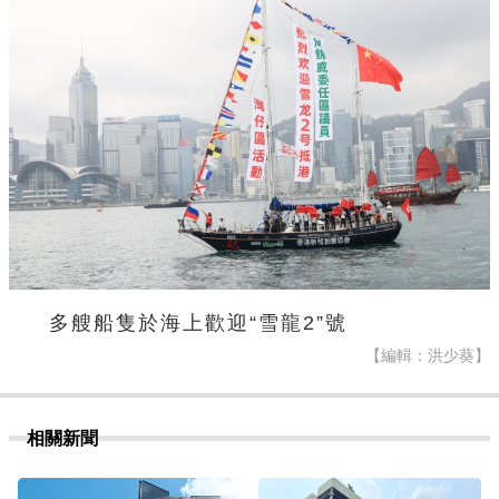
多艘船隻於海上歡迎“雪龍2”號
【編輯：洪少葵】
相關新聞