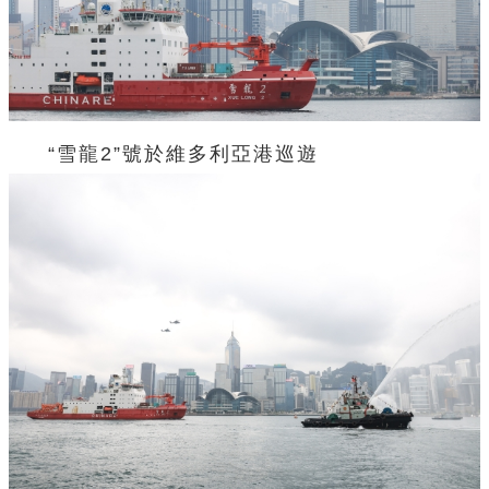
“雪龍2”號於維多利亞港巡遊