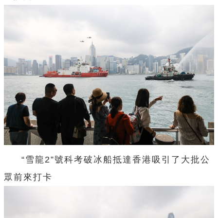
“雪龍2”號科考破冰船抵達香港吸引了大批公
眾前來打卡