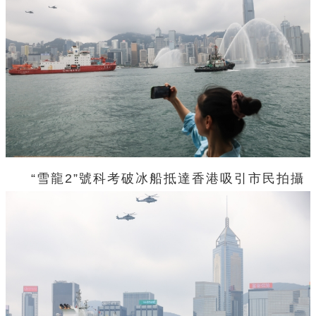
“雪龍2”號科考破冰船抵達香港
吸引市民拍攝