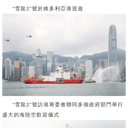
“雪龍2”號於維多利亞港巡遊
“雪龍2”號訪港籌委會聯同多個政府部門舉行
盛大的海陸空歡迎儀式